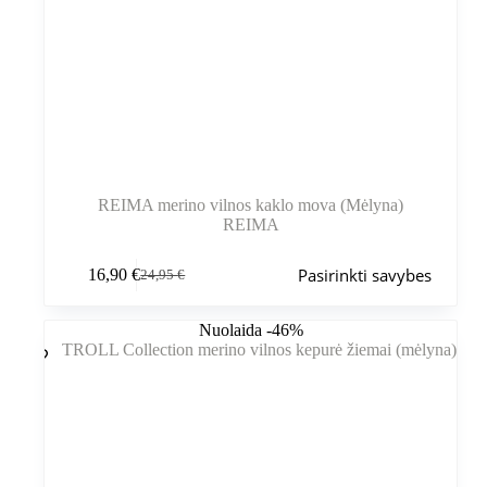
REIMA merino vilnos kaklo mova (Mėlyna)
REIMA
Šis
Pasirinkti savybes
16,90
€
24,95
€
produktas
Pradinė
Dabartinė
turi
kaina
kaina
kelis
buvo:
yra:
Nuolaida -46%
variantus.
24,95 €.
16,90 €.
Variantus
galite
pasirinkti
gaminio
puslapyje