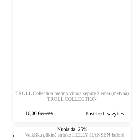
TROLL Collection merino vilnos kepurė žiemai (mėlyna)
TROLL COLLECTION
Šis
Pasirinkti savybes
16,00
€
29,90
€
produktas
Pradinė
Dabartinė
turi
kaina
kaina
kelis
buvo:
yra:
Nuolaida -25%
variantus.
29,90 €.
16,00 €.
Variantus