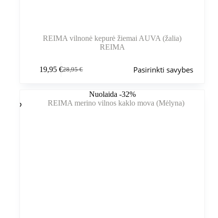
REIMA vilnonė kepurė žiemai AUVA (žalia)
REIMA
Šis
Pasirinkti savybes
19,95
€
28,95
€
produktas
Pradinė
Dabartinė
turi
kaina
kaina
kelis
buvo:
yra:
Nuolaida -32%
variantus.
28,95 €.
19,95 €.
Variantus
galite
pasirinkti
gaminio
puslapyje