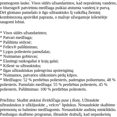
pramogoms lauke. Visos siūlės užsandarintos, kad nepraleistų vandens,
o bluesign® patvirtinta medžiaga puikiai atstumia vandenį ir purvą.
Dėl glotnaus pamušalo ir ilgo užtrauktuko šį vaikišką žieminį
kombinezoną apsivilkti paprasta, o mažoje užsegamoje kišenėlėje
saugomi lobiai.
* Visos siūlės užsandarintos;
* Patvari medžiaga;
* Pašiltinta sėdynė;
* Fellex® pašiltinimas;
* Lygus poliesterio pamušalas;
* Nuimamas gobtuvas;
* Elastingi rankogaliai ir kojų galai;
* Kišenė su užtrauktuku;
* Ilgas užtrauktukas palengvina apsirengimą;
* Nuimamos, patvarios silikoninės pėdų kilpos.
* Medžiagos: 52 % perdirbtas poliesteris, padengtas poliuretanu, 48 %
poliesteris. Pamušalo medžiaga: 55 % perdirbtas poliesteris, 45 %
poliesteris. Pašiltinimas: 100 % perdirbtas poliesteris.
Priežiūra: Skalbti atskirai išvirkščiąja puse į išorę. Užtraukite
užtrauktukus ir užklijuokite „ velcro“ lipdukus. Nenaudokite skalbimo
priemonių su balinimo medžiagomis. Nenaudokite audinių minkštiklio.
Pasibaigus skalbimo programai, ištraukite drabužį, kad nepasikeistų