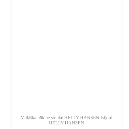
galite
pasirinkti
gaminio
puslapyje
Vaikiška pūkinė striukė HELLY HANSEN Isfjord
HELLY HANSEN