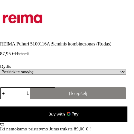
REIMA Puhuri 5100116A žieminis kombinezonas (Rudas)
87,95
€
119,95
€
Pradinė
Dabartinė
kaina
kaina
Dydis
buvo:
yra:
119,95 €.
87,95 €.
produkto
Į krepšelį
kiekis:
REIMA
Puhuri
5100116A
žieminis
kombinezonas
(Rudas)
Iki nemokamo pristatymo Jums trūksta
89,00
€
!