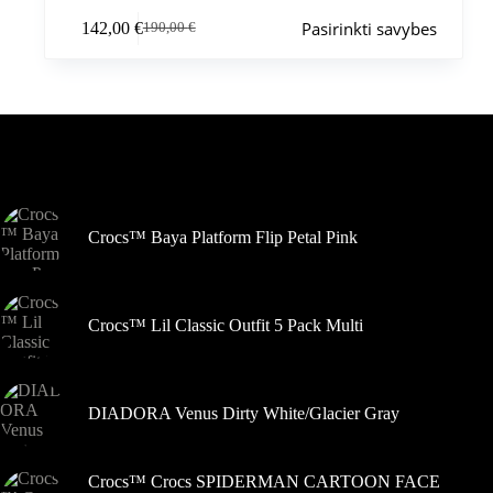
Šis
Pasirinkti savybes
142,00
€
190,00
€
produktas
Pradinė
Dabartinė
turi
kaina
kaina
kelis
buvo:
yra:
variantus.
190,00 €.
142,00 €.
Variantus
galite
pasirinkti
Šiuo metu populiaru
gaminio
puslapyje
Crocs™ Baya Platform Flip Petal Pink
Crocs™ Lil Classic Outfit 5 Pack Multi
DIADORA Venus Dirty White/Glacier Gray
Crocs™ Crocs SPIDERMAN CARTOON FACE