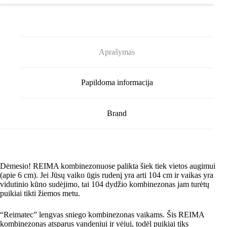
Aprašymas
Papildoma informacija
Brand
Dėmesio! REIMA kombinezonuose palikta šiek tiek vietos augimui
(apie 6 cm). Jei Jūsų vaiko ūgis rudenį yra arti 104 cm ir vaikas yra
vidutinio kūno sudėjimo, tai 104 dydžio kombinezonas jam turėtų
puikiai tikti žiemos metu.
“Reimatec” lengvas sniego kombinezonas vaikams. Šis REIMA
kombinezonas atsparus vandeniui ir vėjui, todėl puikiai tiks