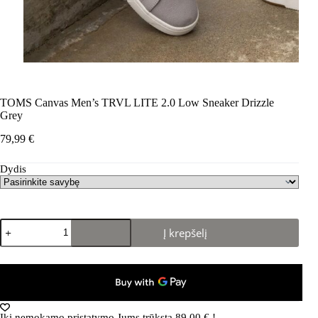
TOMS Canvas Men’s TRVL LITE 2.0 Low Sneaker Drizzle
Grey
79,99
€
Dydis
produkto
Į krepšelį
kiekis:
TOMS
Canvas
Men's
TRVL
LITE
2.0
Iki nemokamo pristatymo Jums trūksta
89,00
€
!