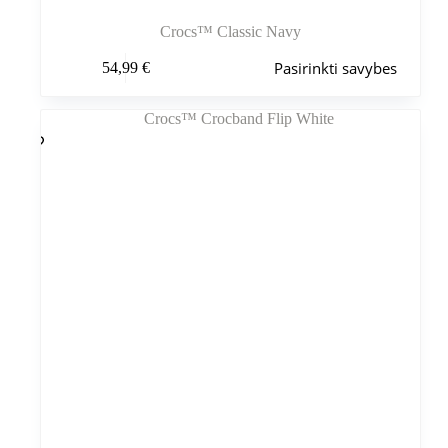
Crocs™ Classic Navy
Šis
Pasirinkti savybes
54,99
€
produktas
turi
kelis
variantus.
Variantus
galite
pasirinkti
gaminio
puslapyje