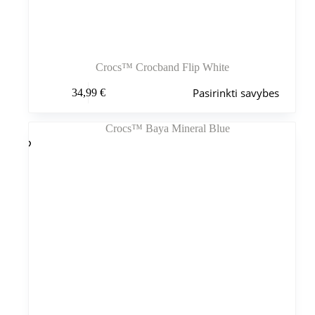
Crocs™ Crocband Flip White
Šis
Pasirinkti savybes
34,99
€
produktas
turi
kelis
variantus.
Variantus
galite
pasirinkti
gaminio
puslapyje