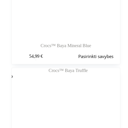
Crocs™ Baya Mineral Blue
Šis
Pasirinkti savybes
54,99
€
produktas
turi
kelis
variantus.
Variantus
galite
pasirinkti
gaminio
puslapyje