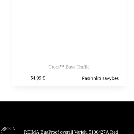
Crocs™ Baya Truffle
Šis
Pasirinkti savybes
54,99
€
produktas
turi
kelis
variantus.
Variantus
galite
pasirinkti
Šiuo metu populiaru
gaminio
puslapyje
REIMA BugProof overall Varjelu 5100427A Red