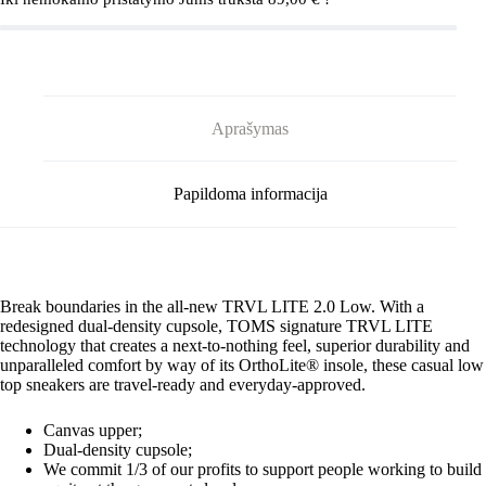
Low
Sneaker
Drizzle
Grey
Aprašymas
Papildoma informacija
Break boundaries in the all-new TRVL LITE 2.0 Low. With a
redesigned dual-density cupsole, TOMS signature TRVL LITE
technology that creates a next-to-nothing feel, superior durability and
unparalleled comfort by way of its OrthoLite® insole, these casual low
top sneakers are travel-ready and everyday-approved.
Canvas upper;
Dual-density cupsole;
We commit 1/3 of our profits to support people working to build