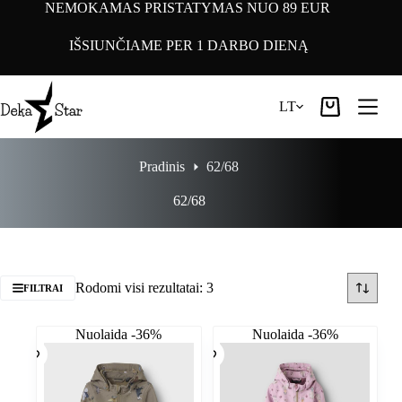
Pereiti
NEMOKAMAS PRISTATYMAS NUO 89 EUR
prie
turinio
IŠSIUNČIAME PER 1 DARBO DIENĄ
LT
Pirkinių
krepšelis
Pradinis
62/68
62/68
Rodomi visi rezultatai: 3
FILTRAI
Nuolaida -36%
Nuolaida -36%