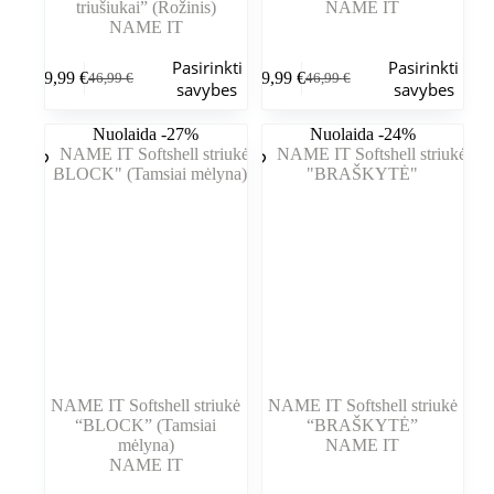
triušiukai” (Rožinis)
NAME IT
NAME IT
Šis
Šis
Pasirinkti
Pasirinkti
29,99
€
29,99
€
46,99
€
46,99
€
produktas
produktas
Pradinė
Dabartinė
Pradinė
Dabartinė
savybes
savybes
turi
turi
kaina
kaina
kaina
kaina
kelis
kelis
buvo:
yra:
buvo:
yra:
Nuolaida -27%
Nuolaida -24%
variantus.
variantus.
46,99 €.
29,99 €.
46,99 €.
29,99 €.
Variantus
Variantus
galite
galite
pasirinkti
pasirinkti
gaminio
gaminio
puslapyje
puslapyje
NAME IT Softshell striukė
NAME IT Softshell striukė
“BLOCK” (Tamsiai
“BRAŠKYTĖ”
mėlyna)
NAME IT
NAME IT