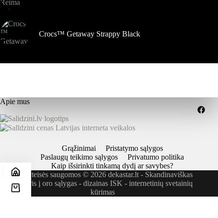
Crocs™ Getaway Strappy Black
Apie mus
Grąžinimai
Pristatymo sąlygos
Paslaugų teikimo sąlygos
Privatumo politika
Kaip išsirinkti tinkamą dydį ar savybes?
Visos teisės saugomos © 2026 dekastar.lt - Skandinaviškas
požiūris į oro sąlygas - dizainas
ISK - internetinių svetainių
kūrimas