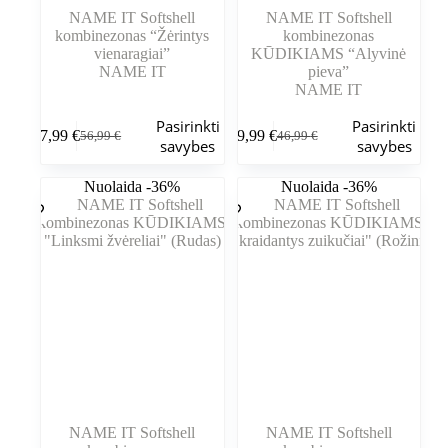
NAME IT Softshell
NAME IT Softshell
kombinezonas “Žėrintys
kombinezonas
vienaragiai”
KŪDIKIAMS “Alyvinė
NAME IT
pieva”
NAME IT
Šis
Šis
Pasirinkti
Pasirinkti
47,99
€
29,99
€
56,99
€
46,99
€
produktas
produktas
Pradinė
Dabartinė
Pradinė
Dabartinė
savybes
savybes
turi
turi
kaina
kaina
kaina
kaina
kelis
kelis
buvo:
yra:
buvo:
yra:
Nuolaida -36%
Nuolaida -36%
variantus.
variantus.
56,99 €.
47,99 €.
46,99 €.
29,99 €.
Variantus
Variantus
galite
galite
pasirinkti
pasirinkti
gaminio
gaminio
puslapyje
puslapyje
NAME IT Softshell
NAME IT Softshell