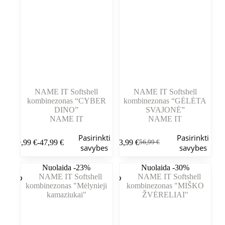
gaminio
gaminio
puslapyje
puslapyje
NAME IT Softshell
NAME IT Softshell
kombinezonas “CYBER
kombinezonas “GĖLĖTA
DINO”
SVAJONĖ”
NAME IT
NAME IT
Šis
Šis
Pasirinkti
Pasirinkti
39,99
€
-
47,99
€
43,99
€
56,99
€
produktas
produktas
Kainų
Pradinė
Dabartinė
savybes
savybes
turi
turi
intervalas:
kaina
kaina
kelis
kelis
Nuo
buvo:
yra:
Nuolaida -23%
Nuolaida -30%
variantus.
variantus.
39,99 €
56,99 €.
43,99 €.
Variantus
Variantus
iki
galite
galite
47,99 €
pasirinkti
pasirinkti
gaminio
gaminio
puslapyje
puslapyje