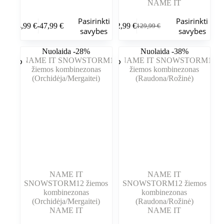
NAME IT
Šis
Šis
Pasirinkti
Pasirinkti
44,99
€
-
47,99
€
92,99
€
129,99
€
produktas
produktas
Kainų
Pradinė
Dabartinė
savybes
savybes
turi
turi
intervalas:
kaina
kaina
kelis
kelis
Nuo
buvo:
yra:
Nuolaida -28%
Nuolaida -38%
variantus.
variantus.
44,99 €
129,99 €.
92,99 €.
Variantus
Variantus
iki
galite
galite
47,99 €
pasirinkti
pasirinkti
gaminio
gaminio
puslapyje
puslapyje
NAME IT
NAME IT
SNOWSTORM12 žiemos
SNOWSTORM12 žiemos
kombinezonas
kombinezonas
(Orchidėja/Mergaitei)
(Raudona/Rožinė)
NAME IT
NAME IT