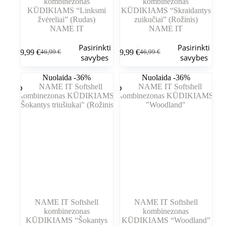
kombinezonas
kombinezonas
KŪDIKIAMS “Linksmi
KŪDIKIAMS “Skraidantys
žvėreliai” (Rudas)
zuikučiai” (Rožinis)
NAME IT
NAME IT
Šis
Šis
Pasirinkti
Pasirinkti
29,99
€
29,99
€
46,99
€
46,99
€
produktas
produktas
Pradinė
Dabartinė
Pradinė
Dabartinė
savybes
savybes
turi
turi
kaina
kaina
kaina
kaina
kelis
kelis
buvo:
yra:
buvo:
yra:
Nuolaida -36%
Nuolaida -36%
variantus.
variantus.
46,99 €.
29,99 €.
46,99 €.
29,99 €.
Variantus
Variantus
galite
galite
pasirinkti
pasirinkti
gaminio
gaminio
puslapyje
puslapyje
NAME IT Softshell
NAME IT Softshell
kombinezonas
kombinezonas
KŪDIKIAMS “Šokantys
KŪDIKIAMS “Woodland”