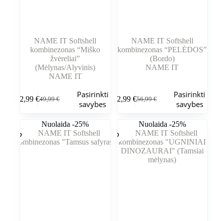
NAME IT Softshell
NAME IT Softshell
kombinezonas “Miško
kombinezonas “PELĖDOS”
žvėreliai”
(Bordo)
(Mėlynas/Alyvinis)
NAME IT
NAME IT
Šis
Šis
Pasirinkti
Pasirinkti
42,99
€
42,99
€
49,99
€
56,99
€
produktas
produktas
Pradinė
Dabartinė
Pradinė
Dabartinė
savybes
savybes
turi
turi
kaina
kaina
kaina
kaina
kelis
kelis
buvo:
yra:
buvo:
yra:
Nuolaida -25%
Nuolaida -25%
variantus.
variantus.
49,99 €.
42,99 €.
56,99 €.
42,99 €.
Variantus
Variantus
galite
galite
pasirinkti
pasirinkti
gaminio
gaminio
puslapyje
puslapyje