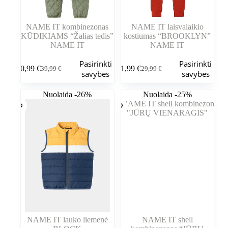
NAME IT kombinezonas
NAME IT laisvalaikio
KŪDIKIAMS “Žalias tedis”
kostiumas “BROOKLYN”
NAME IT
NAME IT
Šis
Šis
Pasirinkti
Pasirinkti
30,99
€
21,99
€
39,99
€
29,99
€
produktas
produktas
Pradinė
Dabartinė
Pradinė
Dabartinė
savybes
savybes
turi
turi
kaina
kaina
kaina
kaina
kelis
kelis
buvo:
yra:
buvo:
yra:
Nuolaida -26%
Nuolaida -25%
variantus.
variantus.
39,99 €.
30,99 €.
29,99 €.
21,99 €.
Variantus
Variantus
galite
galite
pasirinkti
pasirinkti
gaminio
gaminio
puslapyje
puslapyje
NAME IT lauko liemenė
NAME IT shell