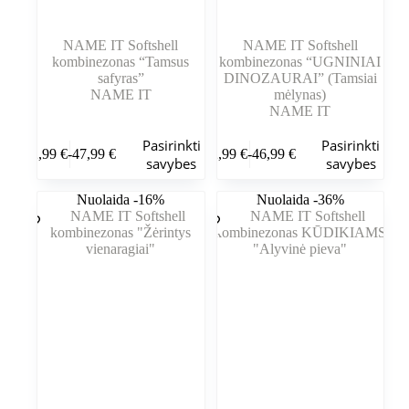
NAME IT Softshell
NAME IT Softshell
kombinezonas “Tamsus
kombinezonas “UGNINIAI
safyras”
DINOZAURAI” (Tamsiai
NAME IT
mėlynas)
NAME IT
Šis
Šis
Pasirinkti
Pasirinkti
42,99
€
-
47,99
€
42,99
€
-
46,99
€
produktas
produktas
Kainų
Kainų
savybes
savybes
turi
turi
intervalas:
intervalas:
kelis
kelis
Nuo
Nuo
Nuolaida -16%
Nuolaida -36%
variantus.
variantus.
42,99 €
42,99 €
Variantus
Variantus
iki
iki
galite
galite
47,99 €
46,99 €
pasirinkti
pasirinkti
gaminio
gaminio
puslapyje
puslapyje