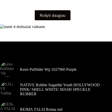
variantus.
variantus.
44,99 €.
36,99 €.
36,99 €.
33,99 €.
Variantus
Variantus
galite
galite
Rodyti daugiau
pasirinkti
pasirinkti
gaminio
gaminio
puslapyje
puslapyje
Šiuo metu populiaru
Keen Puffrider Wp 1027960 Purple
NATIVE Robbie Sugarlite Youth HOLLYWOOD
PINK/ SHELL WHITE/ MASH SPECKLE
RUBBER
REIMA TALSI Reima red