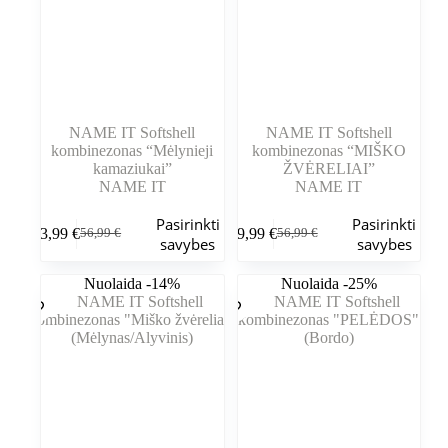
NAME IT Softshell
NAME IT Softshell
kombinezonas “Mėlynieji
kombinezonas “MIŠKO
kamaziukai”
ŽVĖRELIAI”
NAME IT
NAME IT
Šis
Šis
Pasirinkti
Pasirinkti
43,99
€
39,99
€
56,99
€
56,99
€
produktas
produktas
Pradinė
Dabartinė
Pradinė
Dabartinė
savybes
savybes
turi
turi
kaina
kaina
kaina
kaina
kelis
kelis
buvo:
yra:
buvo:
yra:
Nuolaida -14%
Nuolaida -25%
variantus.
variantus.
56,99 €.
43,99 €.
56,99 €.
39,99 €.
Variantus
Variantus
galite
galite
pasirinkti
pasirinkti
gaminio
gaminio
puslapyje
puslapyje