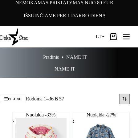
Pereiti
NEMOKAMAS PRISTATYMAS NUO 89 EUR
prie
turinio
IŠSIUNČIAME PER 1 DARBO DIENĄ
LT
Pirkinių
krepšelis
Pradinis
NAME IT
NAME IT
Rodoma 1–36 iš 57
FILTRAI
Nuolaida -33%
Nuolaida -27%