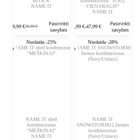
BLOCK
kombinezonas “JŪRŲ
NAME IT
VIENARAGIS”
NAME IT
Šis
Šis
Pasirinkti
Pasirinkti
19,99
€
44,99
€
-
47,99
€
26,99
€
produktas
produktas
Pradinė
Dabartinė
Kainų
savybes
savybes
turi
turi
kaina
kaina
intervalas:
kelis
kelis
buvo:
yra:
Nuo
Nuolaida -25%
Nuolaida -28%
variantus.
variantus.
26,99 €.
19,99 €.
44,99 €
Variantus
Variantus
iki
galite
galite
47,99 €
pasirinkti
pasirinkti
gaminio
gaminio
puslapyje
puslapyje
NAME IT shell
NAME IT
kombinezonas
SNOWSTORM12 žiemos
“MEŠKINAI”
kombinezonas
NAME IT
(Navy/Unisex)