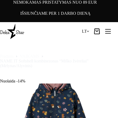
Pereiti
NEMOKAMAS PRISTATYMAS NUO 89 EUR
prie
turinio
IŠSIUNČIAME PER 1 DARBO DIENĄ
LT
Pirkinių
krepšelis
Pradinis
VAIKAMS
NAME IT Softshell kombinezonas “Miško žvėreliai”
(Mėlynas/Alyvinis)
Nuolaida -14%