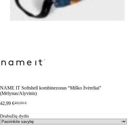
NAME IT Softshell kombinezonas “Miško žvėreliai”
(Mėlynas/Alyvinis)
42,99
€
49,99
€
Pradinė
Dabartinė
kaina
kaina
Drabužių dydis
buvo:
yra:
49,99 €.
42,99 €.