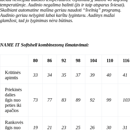
temperatūroje. Audinio negalima balinti (jis ir taip atsparus šviesai).
Skalbiant automatine mašina geriau naudoti “švelnią” programą.
Audinio geriau nelyginti labai karštu lygintuvu. Audinys mažai
glamžosi, tad jo lyginimas nėra būtinas.
NAME IT Softshell kombinezonų išmatavimai:
80
86
92
98
104
110
116
Krūtinės
33
34
35
37
39
40
41
apimtis
Priekinės
dalies
ilgis nuo
73
77
83
89
92
99
103
peties iki
apačios
Rankovės
ilgis nuo
19
21
23
25
26
30
31