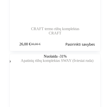
CRAFT termo rūbų komplektas
CRAFT
Šis
Pasirinkti savybes
26,00
€
30,00
€
produktas
Pradinė
Dabartinė
turi
kaina
kaina
kelis
buvo:
yra:
Nuolaida -31%
variantus.
30,00 €.
26,00 €.
Variantus
galite
pasirinkti
gaminio
puslapyje