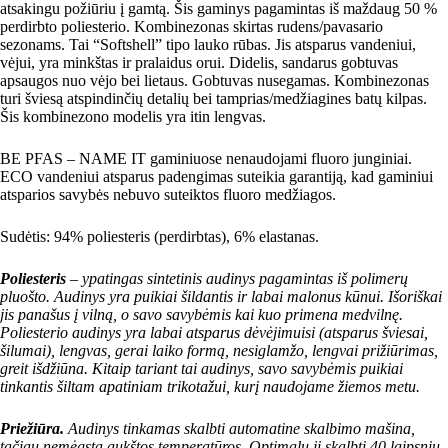
atsakingu požiūriu į gamtą. Šis gaminys pagamintas iš maždaug 50 %
perdirbto poliesterio. Kombinezonas skirtas rudens/pavasario
sezonams. Tai “Softshell” tipo lauko rūbas. Jis atsparus vandeniui,
vėjui, yra minkštas ir pralaidus orui. Didelis, sandarus gobtuvas
apsaugos nuo vėjo bei lietaus. Gobtuvas nusegamas. Kombinezonas
turi šviesą atspindinčių detalių bei tamprias/medžiagines batų kilpas.
Šis kombinezono modelis yra itin lengvas.
BE PFAS – NAME IT gaminiuose nenaudojami fluoro junginiai.
ECO vandeniui atsparus padengimas suteikia garantiją, kad gaminiui
atsparios savybės nebuvo suteiktos fluoro medžiagos.
Sudėtis: 94% poliesteris (perdirbtas), 6% elastanas.
Poliesteris
– ypatingas sintetinis audinys pagamintas iš polimerų
pluošto. Audinys yra puikiai šildantis ir labai malonus kūnui. Išoriškai
jis panašus į vilną, o savo savybėmis kai kuo primena medvilnę.
Poliesterio audinys yra labai atsparus dėvėjimuisi (atsparus šviesai,
šilumai), lengvas, gerai laiko formą, nesiglamžo, lengvai prižiūrimas,
greit išdžiūna. Kitaip tariant tai audinys, savo savybėmis puikiai
tinkantis šiltam apatiniam trikotažui, kurį naudojame žiemos metu.
Priežiūra.
Audinys tinkamas skalbti automatine skalbimo mašina,
tačiau nemėgsta aukštos temperatūros. Optimalu jį skalbti 40 laipsnių