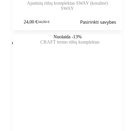
Apatinių rūbų komplektas SWAY (koralinė)
SWAY
Šis
Pasirinkti savybes
24,00
€
34,90
€
produktas
Pradinė
Dabartinė
turi
kaina
kaina
kelis
buvo:
yra:
Nuolaida -13%
variantus.
34,90 €.
24,00 €.
Variantus
galite
pasirinkti
gaminio
puslapyje