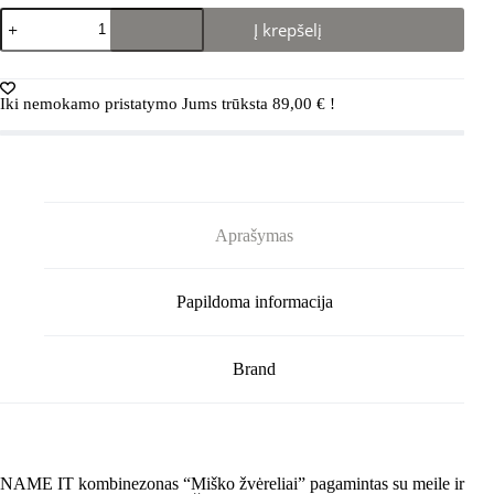
produkto
Į krepšelį
kiekis:
NAME
IT
Softshell
Iki nemokamo pristatymo Jums trūksta
89,00
€
!
kombinezonas
"Miško
žvėreliai"
(Mėlynas/Alyvinis)
Aprašymas
Papildoma informacija
Brand
NAME IT kombinezonas “Miško žvėreliai” pagamintas su meile ir