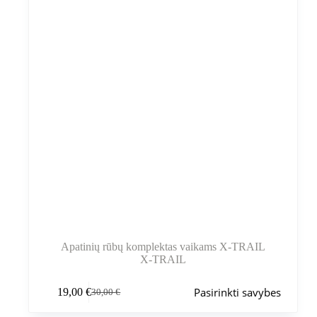
Apatinių rūbų komplektas vaikams X-TRAIL
X-TRAIL
Šis
Pasirinkti savybes
19,00
€
30,00
€
produktas
Pradinė
Dabartinė
turi
kaina
kaina