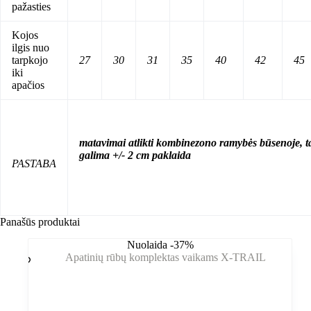
pažasties
Kojos
ilgis nuo
tarpkojo
27
30
31
35
40
42
45
iki
apačios
matavimai atlikti kombinezono ramybės būsenoje, t
galima +/- 2 cm paklaida
PASTABA
Panašūs produktai
Nuolaida -37%