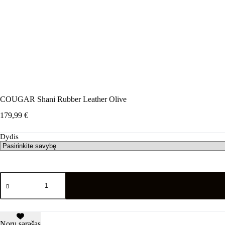
COUGAR Shani Rubber Leather Olive
179,99
€
Dydis
produkto
kiekis:
COUGAR
Shani
Rubber
Leather
Norų sąrašas