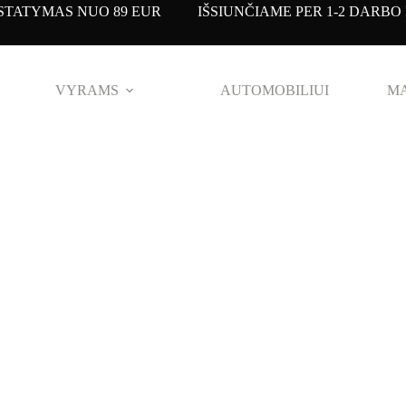
TATYMAS NUO 89 EUR IŠSIUNČIAME PER 1-2 DARBO 
VYRAMS
AUTOMOBILIUI
MA