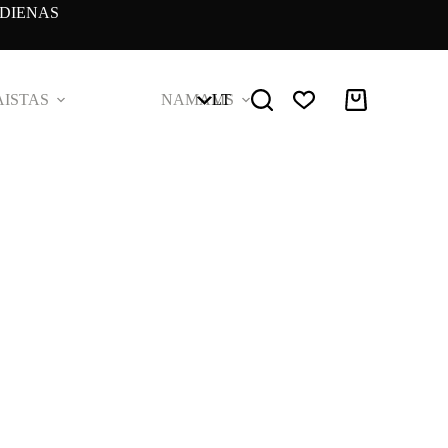
DIENAS
ISTAS
NAMAMS
LT
Pirkinių
krepšelis