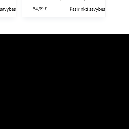
Šis
i savybes
Pasirinkti savybes
54,99
€
produktas
turi
kelis
variantus.
Variantus
galite
pasirinkti
gaminio
puslapyje