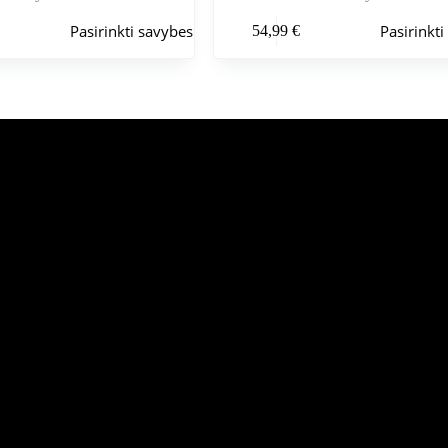
Šis
Pasirinkti savybes
Pasirinkt
54,99
€
produktas
turi
kelis
variantus.
Variantus
galite
pasirinkti
gaminio
puslapyje