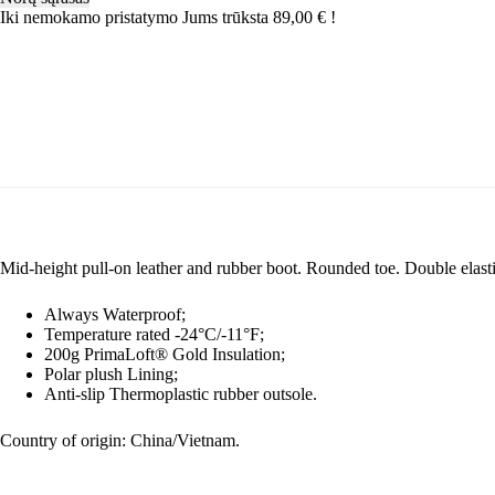
Olive
Iki nemokamo pristatymo Jums trūksta
89,00
€
!
Mid-height pull-on leather and rubber boot. Rounded toe. Double elasti
Always Waterproof;
Temperature rated -24°C/-11°F;
200g PrimaLoft® Gold Insulation;
Polar plush Lining;
Anti-slip Thermoplastic rubber outsole.
Country of origin: China/Vietnam.