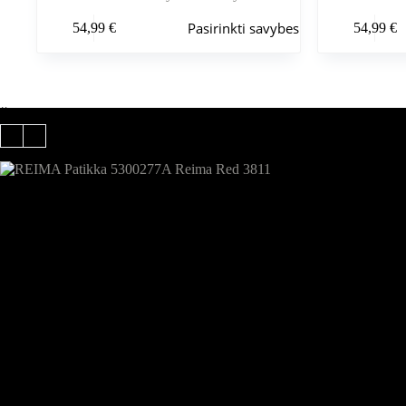
Šis
Šis
Pasirinkti savybes
54,99
€
54,99
€
produktas
produktas
turi
turi
kelis
kelis
variantus.
variantus.
Variantus
Variantus
galite
galite
Šiuo metu populiaru
pasirinkti
pasirinkti
gaminio
gaminio
puslapyje
puslapyje