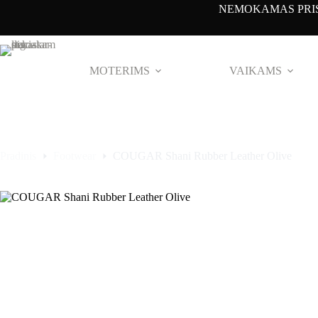
Pereiti
NEMOKAMAS PRIS
prie
turinio
MOTERIMS
VAIKAMS
Pradinis
Footwear
COUGAR Shani Rubber Leather Olive