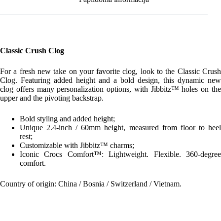
Classic Crush Clog
For a fresh new take on your favorite clog, look to the Classic Crush
Clog. Featuring added height and a bold design, this dynamic new
clog offers many personalization options, with Jibbitz™ holes on the
upper and the pivoting backstrap.
Bold styling and added height;
Unique 2.4-inch / 60mm height, measured from floor to heel
rest;
Customizable with Jibbitz™ charms;
Iconic Crocs Comfort™: Lightweight. Flexible. 360-degree
comfort.
Country of origin: China / Bosnia / Switzerland / Vietnam.