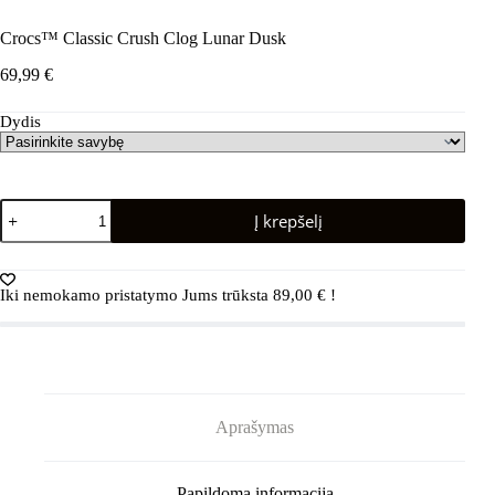
Crocs™ Classic Crush Clog Lunar Dusk
69,99
€
Dydis
produkto
Į krepšelį
kiekis:
Crocs™
Classic
Crush
Iki nemokamo pristatymo Jums trūksta
89,00
€
!
Clog
Lunar
Dusk
Aprašymas
Papildoma informacija