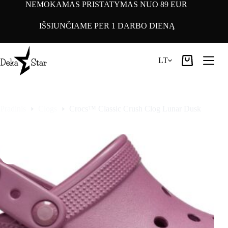
Pereiti
NEMOKAMAS PRISTATYMAS NUO 89 EUR
prie
turinio
IŠSIUNČIAME PER 1 DARBO DIENĄ
LT
Pirkinių
krepšelis
Pradinis
Clogs
Crocs™ Classic Crush Clog Lunar Dusk