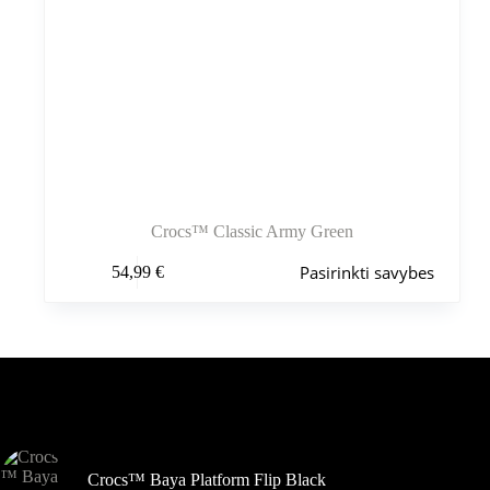
Crocs™ Classic Army Green
Šis
Pasirinkti savybes
54,99
€
produktas
turi
kelis
variantus.
Variantus
galite
pasirinkti
Šiuo metu populiaru
gaminio
puslapyje
Crocs™ Baya Platform Flip Black