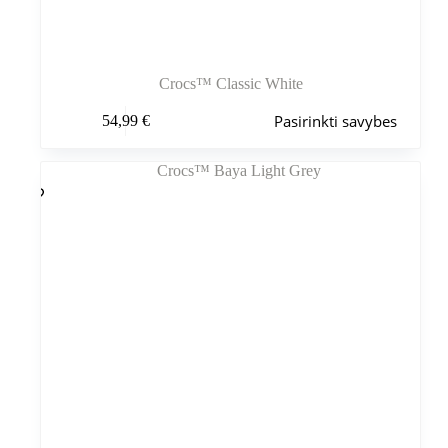
Crocs™ Classic White
Šis
Pasirinkti savybes
54,99
€
produktas
turi
kelis
variantus.
Variantus
galite
pasirinkti
gaminio
puslapyje