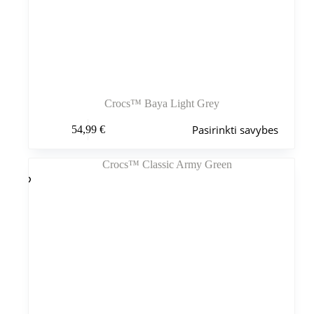
Crocs™ Baya Light Grey
Šis
Pasirinkti savybes
54,99
€
produktas
turi
kelis
variantus.
Variantus
galite
pasirinkti
gaminio
puslapyje