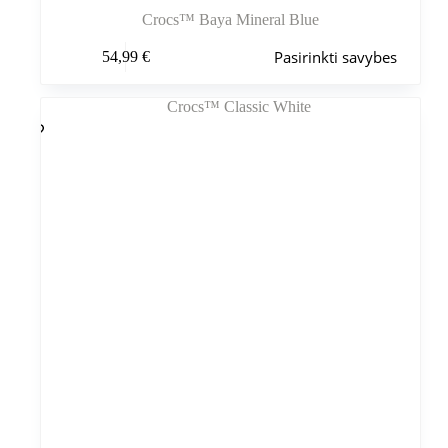
Crocs™ Baya Mineral Blue
Šis
Pasirinkti savybes
54,99
€
produktas
turi
kelis
variantus.
Variantus
galite
pasirinkti
gaminio
puslapyje