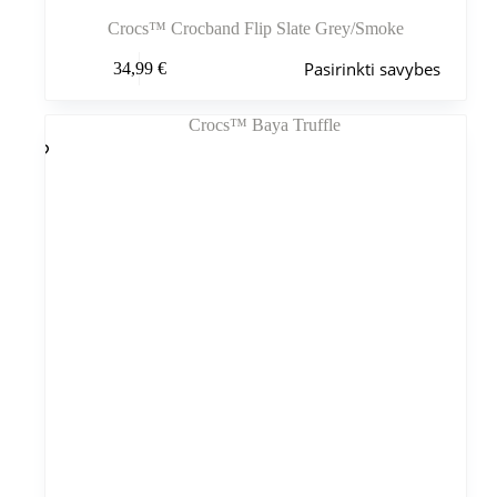
Crocs™ Crocband Flip Slate Grey/Smoke
Šis
Pasirinkti savybes
34,99
€
produktas
turi
kelis
variantus.
Variantus
galite
pasirinkti
gaminio
puslapyje