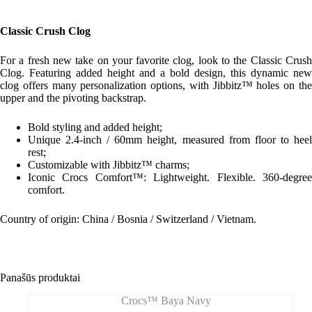
Classic Crush Clog
For a fresh new take on your favorite clog, look to the Classic Crush
Clog. Featuring added height and a bold design, this dynamic new
clog offers many personalization options, with Jibbitz™ holes on the
upper and the pivoting backstrap.
Bold styling and added height;
Unique 2.4-inch / 60mm height, measured from floor to heel
rest;
Customizable with Jibbitz™ charms;
Iconic Crocs Comfort™: Lightweight. Flexible. 360-degree
comfort.
Country of origin: China / Bosnia / Switzerland / Vietnam.
Panašūs produktai