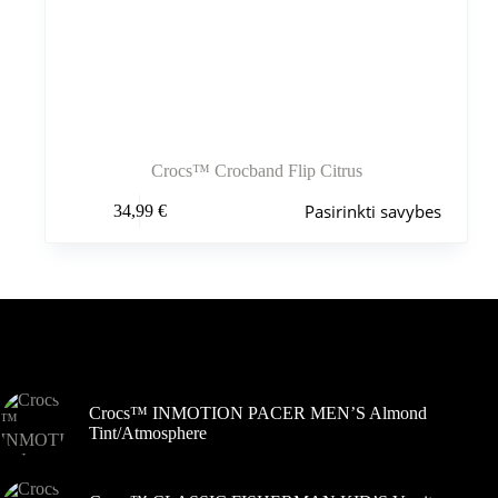
Crocs™ Crocband Flip Citrus
Šis
Pasirinkti savybes
34,99
€
produktas
turi
kelis
variantus.
Variantus
galite
pasirinkti
Šiuo metu populiaru
gaminio
puslapyje
Crocs™ INMOTION PACER MEN’S Almond
Tint/Atmosphere