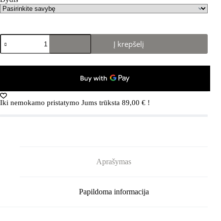
produkto
Į krepšelį
kiekis:
Crocs™
Classic
Crush
Clog
White
Iki nemokamo pristatymo Jums trūksta
89,00
€
!
Aprašymas
Papildoma informacija