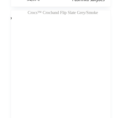
produktas
turi
kelis
variantus.
Variantus
galite
pasirinkti
gaminio
puslapyje