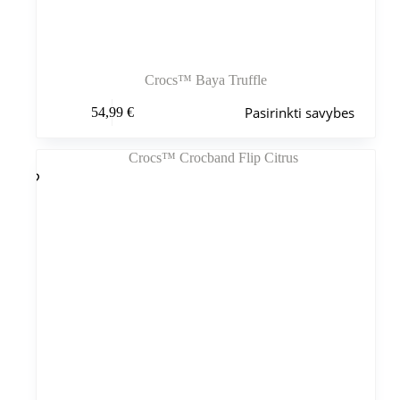
Crocs™ Baya Truffle
Šis
Pasirinkti savybes
54,99
€
produktas
turi
kelis
variantus.
Variantus
galite
pasirinkti
gaminio
puslapyje