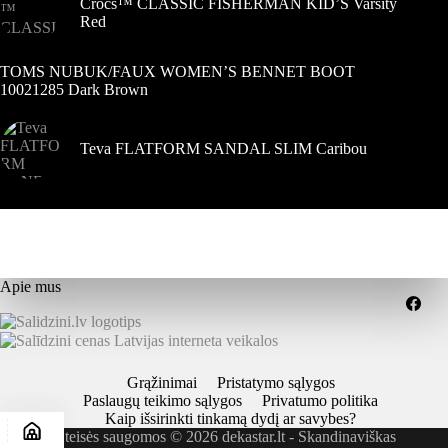
Crocs™ CLASSIC FISHERMAN KID’S Varsity
Red
TOMS NUBUK/FAUX WOMEN’S BENNET BOOT
10021285 Dark Brown
Teva FLATFORM SANDAL SLIM Caribou
Apie mus
Grąžinimai
Pristatymo sąlygos
Paslaugų teikimo sąlygos
Privatumo politika
Kaip išsirinkti tinkamą dydį ar savybes?
Visos teisės saugomos © 2026 dekastar.lt - Skandinaviškas