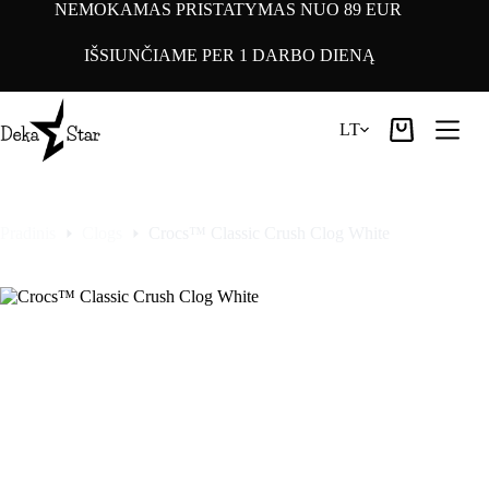
Pereiti
NEMOKAMAS PRISTATYMAS NUO 89 EUR
prie
turinio
IŠSIUNČIAME PER 1 DARBO DIENĄ
LT
Pirkinių
krepšelis
Pradinis
Clogs
Crocs™ Classic Crush Clog White