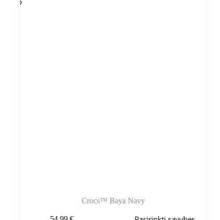
Crocs™ Baya Navy
Šis
Pasirinkti savybes
54,99
€