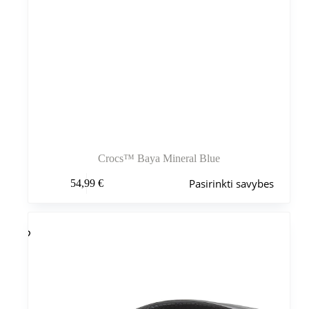
Crocs™ Baya Mineral Blue
Šis
Pasirinkti savybes
54,99
€
produktas
turi
kelis
variantus.
Variantus
galite
pasirinkti
gaminio
puslapyje