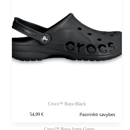
gaminio
puslapyje
Crocs™ Baya Black
Šis
Pasirinkti savybes
54,99
€
produktas
turi
kelis