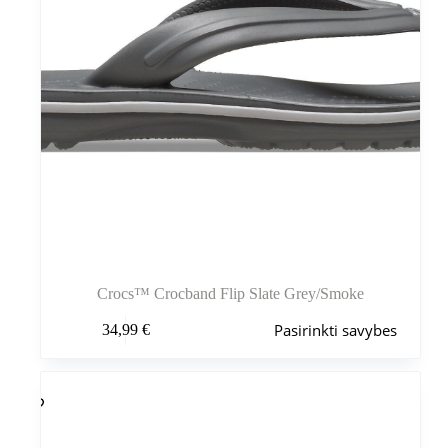
Crocs™ Crocband Flip Slate Grey/Smoke
Šis
Pasirinkti savybes
34,99
€
produktas
turi
kelis
variantus.
Variantus
galite
pasirinkti