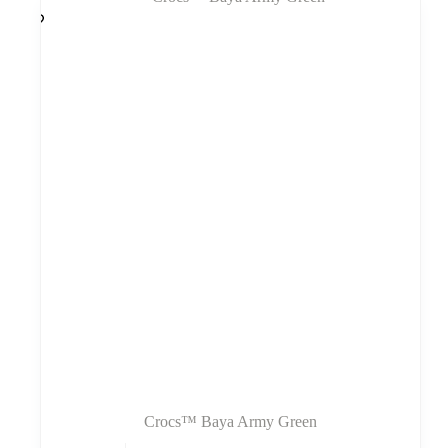
variantus.
Variantus
galite
pasirinkti
gaminio
puslapyje
Crocs™ Baya Army Green
Šis