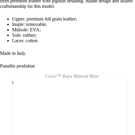
from premium leather with pigskin detailing.
Italian design and skilled
craftsmanship
for this model.
Upper: premium full grain leather;
Insple: removable;
Midsole: EVA;
Sole: rubber;
Laces: cotton.
Made in Italy.
Panašūs produktai