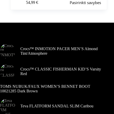
Pasirinkti savybes
54,99
€
produktas
turi
kelis
variantus.
Variantus
galite
pasirinkti
Šiuo metu populiaru
gaminio
puslapyje
Crocs™ INMOTION PACER MEN’S Almond
Tint/Atmosphere
Crocs™ CLASSIC FISHERMAN KID’S Varsity
Red
TOMS NUBUK/FAUX WOMEN’S BENNET BOOT
10021285 Dark Brown
Teva FLATFORM SANDAL SLIM Caribou