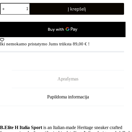
produkto
Į krepšelį
kiekis:
DIADORA
B.Elite
H
Italia
Sport
White/Gold
Iki nemokamo pristatymo Jums trūksta
89,00
€
!
Aprašymas
Papildoma informacija
B.Elite H Italia Sport
is an
Italian-made Heritage sneaker
crafted