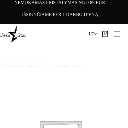
Pereiti
NEMOKAMAS PRISTATYMAS NUO 89 EUR
prie
turinio
IŠSIUNČIAME PER 1 DARBO DIENĄ
LT
Pirkinių
krepšelis
Pradinis
Footwear
DIADORA B.Elite H Italia Sport White/Gold