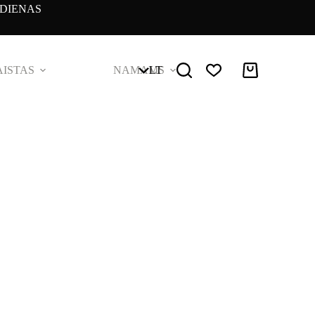
DIENAS
ISTAS
NAMAMS
LT
Pirkinių
krepšelis