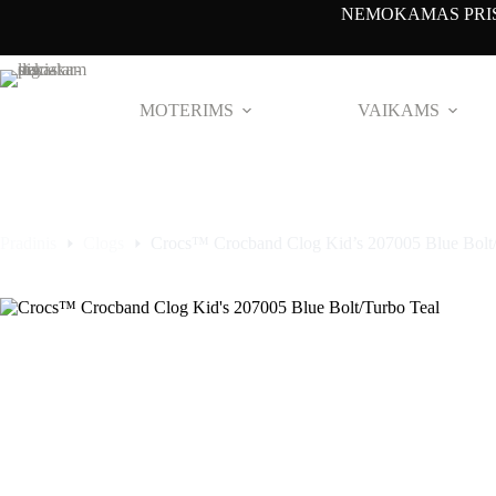
Pereiti
NEMOKAMAS PRIS
prie
turinio
MOTERIMS
VAIKAMS
Pradinis
Clogs
Crocs™ Crocband Clog Kid’s 207005 Blue Bolt/