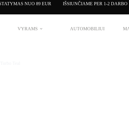
TATYMAS NUO 89 EUR IŠSIUNČIAME PER 1-2 DARBO 
VYRAMS
AUTOMOBILIUI
MA
Turbo Teal