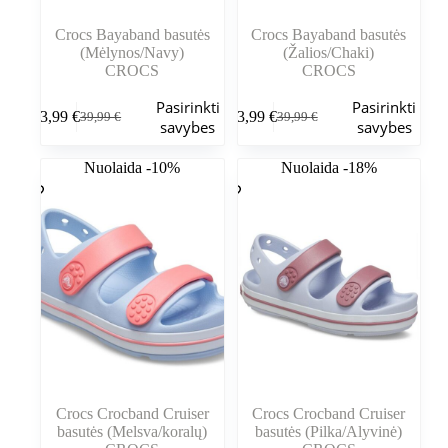
Crocs Bayaband basutės
Crocs Bayaband basutės
(Mėlynos/Navy)
(Žalios/Chaki)
CROCS
CROCS
Šis
Šis
Pasirinkti
Pasirinkti
33,99
€
33,99
€
39,99
€
39,99
€
produktas
produktas
Pradinė
Dabartinė
Pradinė
Dabartinė
savybes
savybes
turi
turi
kaina
kaina
kaina
kaina
kelis
kelis
buvo:
yra:
buvo:
yra:
Nuolaida -10%
Nuolaida -18%
variantus.
variantus.
39,99 €.
33,99 €.
39,99 €.
33,99 €.
Variantus
Variantus
galite
galite
pasirinkti
pasirinkti
gaminio
gaminio
puslapyje
puslapyje
Crocs Crocband Cruiser
Crocs Crocband Cruiser
basutės (Melsva/koralų)
basutės (Pilka/Alyvinė)