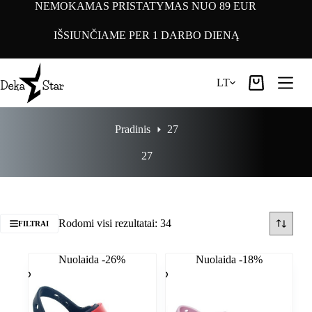
Pereiti
NEMOKAMAS PRISTATYMAS NUO 89 EUR
prie
turinio
IŠSIUNČIAME PER 1 DARBO DIENĄ
LT
Pirkinių
krepšelis
Pradinis
27
27
Rodomi visi rezultatai: 34
FILTRAI
Nuolaida -26%
Nuolaida -18%