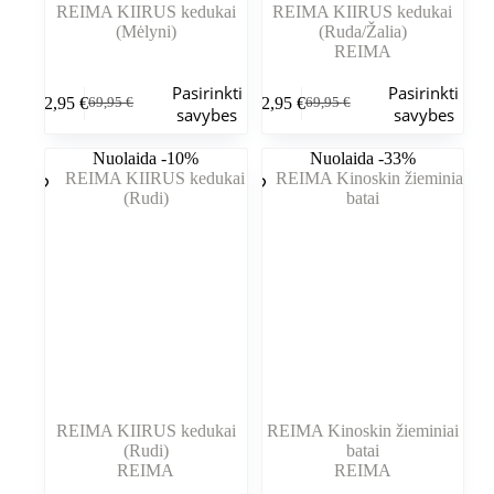
REIMA KIIRUS kedukai
REIMA KIIRUS kedukai
(Mėlyni)
(Ruda/Žalia)
REIMA
Šis
Šis
Pasirinkti
Pasirinkti
62,95
€
62,95
€
69,95
€
69,95
€
produktas
produktas
Pradinė
Dabartinė
Pradinė
Dabartinė
savybes
savybes
turi
turi
kaina
kaina
kaina
kaina
kelis
kelis
buvo:
yra:
buvo:
yra:
Nuolaida -10%
Nuolaida -33%
variantus.
variantus.
69,95 €.
62,95 €.
69,95 €.
62,95 €.
Variantus
Variantus
galite
galite
pasirinkti
pasirinkti
gaminio
gaminio
puslapyje
puslapyje
REIMA KIIRUS kedukai
REIMA Kinoskin žieminiai
(Rudi)
batai
REIMA
REIMA