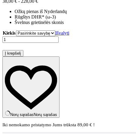
Kainų
38,00
€
-
228,00
€
intervalas:
Ožkų pienas iš Nyderlandų
Nuo
Rūgštys DHR* (ω-3)
38,00 €
Švelnus grietinėlės skonis
iki
228,00 €
Kiekis
Išvalyti
produkto
kiekis:
Kabrita®
Į krepšelį
pieno
formulė
1
nuo
0
mėn.,
800
g
Norų sąrašas
Norų sąrašas
Iki nemokamo pristatymo Jums trūksta
89,00
€
!