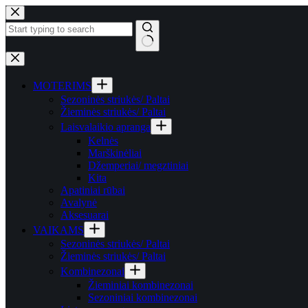
Pereiti
prie
turinio
Rezultatų
nėra
MOTERIMS
Sezoninės striukės/ Paltai
Žieminės striukės/ Paltai
Laisvalaikio apranga
Kelnės
Marškinėliai
Džemperiai/ megztiniai
Kita
Apatiniai rūbai
Avalynė
Aksesuarai
VAIKAMS
Sezoninės striukės/ Paltai
Žieminės striukės/ Paltai
Kombinezonai
Žieminiai kombinezonai
Sezoniniai kombinezonai