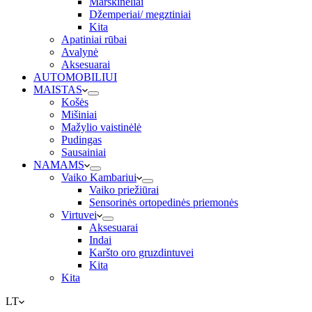
Marškinėliai
Džemperiai/ megztiniai
Kita
Apatiniai rūbai
Avalynė
Aksesuarai
AUTOMOBILIUI
MAISTAS
Košės
Mišiniai
Mažylio vaistinėlė
Pudingas
Sausainiai
NAMAMS
Vaiko Kambariui
Vaiko priežiūrai
Sensorinės ortopedinės priemonės
Virtuvei
Aksesuarai
Indai
Karšto oro gruzdintuvei
Kita
Kita
LT