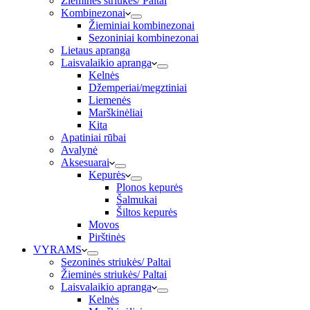
Žieminės striukės/ Paltai
Kombinezonai
Žieminiai kombinezonai
Sezoniniai kombinezonai
Lietaus apranga
Laisvalaikio apranga
Kelnės
Džemperiai/megztiniai
Liemenės
Marškinėliai
Kita
Apatiniai rūbai
Avalynė
Aksesuarai
Kepurės
Plonos kepurės
Šalmukai
Šiltos kepurės
Movos
Pirštinės
VYRAMS
Sezoninės striukės/ Paltai
Žieminės striukės/ Paltai
Laisvalaikio apranga
Kelnės