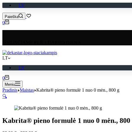
LV
Paieška
Pirkinių
0
krepšelis
IŠSIUNČIAME PER 1 DARBO DIENĄ
LT
LV
Pirkinių
0
krepšelis
Meniu
Pradinis
Maistas
Kabrita® pieno formulė 1 nuo 0 mėn., 800 g
🔍
Kabrita® pieno formulė 1 nuo 0 mėn., 800