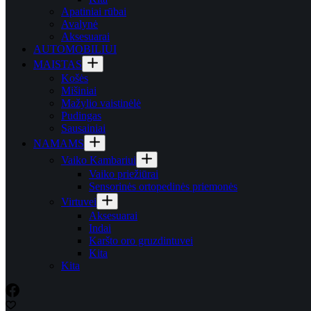
Apatiniai rūbai
Avalynė
Aksesuarai
AUTOMOBILIUI
MAISTAS
Košės
Mišiniai
Mažylio vaistinėlė
Pudingas
Sausainiai
NAMAMS
Vaiko Kambariui
Vaiko priežiūrai
Sensorinės ortopedinės priemonės
Virtuvei
Aksesuarai
Indai
Karšto oro gruzdintuvei
Kita
Kita