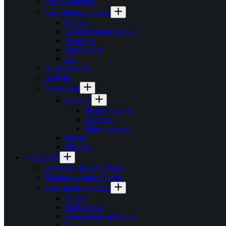
Lietaus apranga
Laisvalaikio apranga
Kelnės
Džemperiai/megztiniai
Liemenės
Marškinėliai
Kita
Apatiniai rūbai
Avalynė
Aksesuarai
Kepurės
Plonos kepurės
Šalmukai
Šiltos kepurės
Movos
Pirštinės
VYRAMS
Sezoninės striukės/ Paltai
Žieminės striukės/ Paltai
Laisvalaikio apranga
Kelnės
Marškinėliai
Džemperiai/ megztiniai
Kita