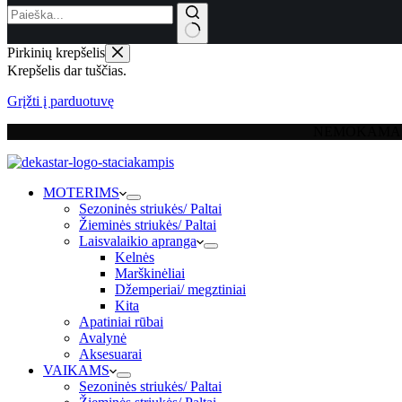
Pirkinių krepšelis
Krepšelis dar tuščias.
Grįžti į parduotuvę
NEMOKAMAS
MOTERIMS
Sezoninės striukės/ Paltai
Žieminės striukės/ Paltai
Laisvalaikio apranga
Kelnės
Marškinėliai
Džemperiai/ megztiniai
Kita
Apatiniai rūbai
Avalynė
Aksesuarai
VAIKAMS
Sezoninės striukės/ Paltai