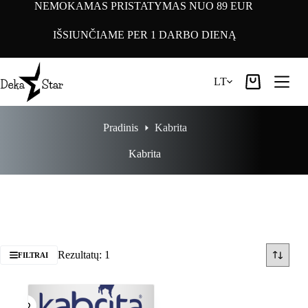
Pereiti
NEMOKAMAS PRISTATYMAS NUO 89 EUR
prie
turinio
IŠSIUNČIAME PER 1 DARBO DIENĄ
LT
Pirkinių
krepšelis
Pradinis
Kabrita
Kabrita
Rezultatų: 1
FILTRAI