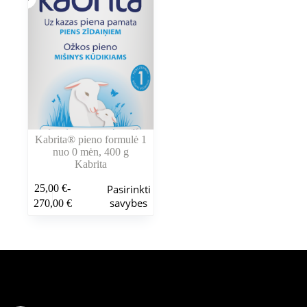
Kabrita® pieno formulė 1
nuo 0 mėn, 400 g
Kabrita
Šis
25,00
€
-
Pasirinkti
produktas
Kainų
savybes
270,00
€
turi
intervalas:
kelis
Nuo
variantus.
25,00 €
Variantus
iki
galite
270,00 €
pasirinkti
Šiuo metu populiaru
gaminio
puslapyje