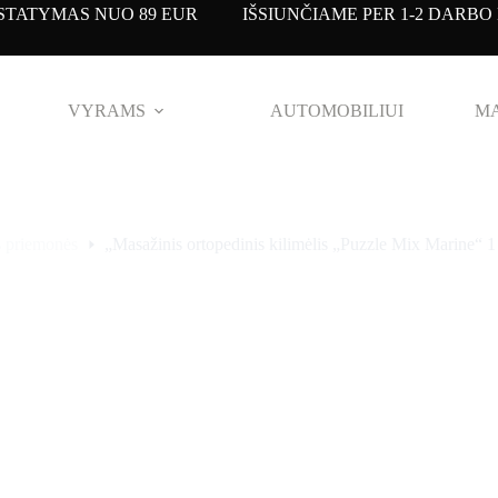
TATYMAS NUO 89 EUR IŠSIUNČIAME PER 1-2 DARBO 
VYRAMS
AUTOMOBILIUI
MA
s priemonės
„Masažinis ortopedinis kilimėlis „Puzzle Mix Marine“ 1