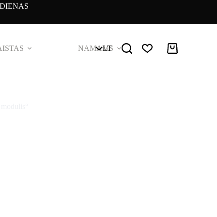
DIENAS
ISTAS
NAMAMS
LT
Pirkinių
krepšelis
 modulis“