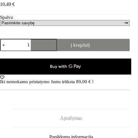
10,49
€
Spalva
produkto
Į krepšelį
kiekis:
Karšto
oro
gruzdintuvės
silikoninė
kepimo
forma
Iki nemokamo pristatymo Jums trūksta
89,00
€
!
2
vnt
Aprašymas
Papildoma informacija