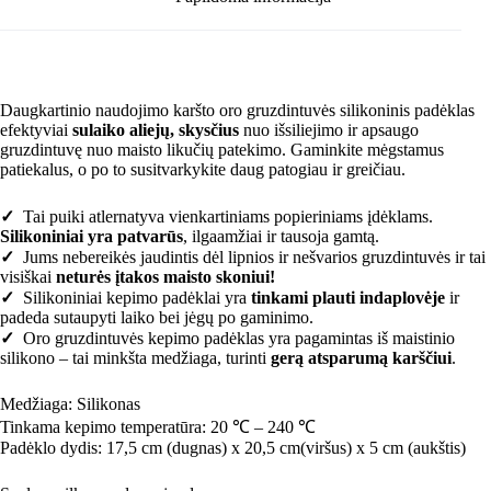
Daugkartinio naudojimo karšto oro gruzdintuvės silikoninis padėklas
efektyviai
sulaiko aliejų, skysčius
nuo išsiliejimo ir apsaugo
gruzdintuvę nuo maisto likučių patekimo. Gaminkite mėgstamus
patiekalus, o po to susitvarkykite daug patogiau ir greičiau.
✓
Tai puiki atlernatyva vienkartiniams popieriniams įdėklams.
Silikoniniai yra patvarūs
, ilgaamžiai ir tausoja gamtą.
✓
Jums nebereikės jaudintis dėl lipnios ir nešvarios gruzdintuvės ir tai
visiškai
neturės įtakos maisto skoniui!
✓
Silikoniniai kepimo padėklai yra
tinkami plauti indaplovėje
ir
padeda sutaupyti laiko bei jėgų po gaminimo.
✓
Oro gruzdintuvės kepimo padėklas yra pagamintas iš maistinio
silikono – tai minkšta medžiaga, turinti
gerą atsparumą karščiui
.
Medžiaga: Silikonas
Tinkama kepimo temperatūra: 20 ℃ – 240 ℃
Padėklo dydis: 17,5 cm (dugnas) x 20,5 cm(viršus) x 5 cm (aukštis)