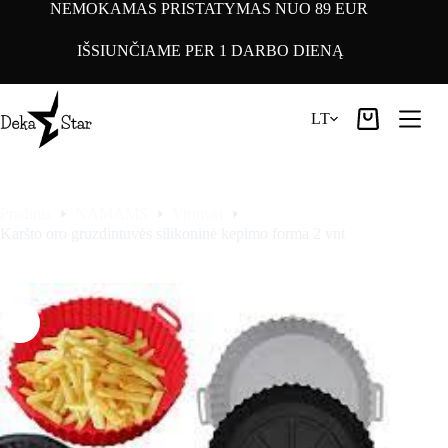
Pereiti
NEMOKAMAS PRISTATYMAS NUO 89 EUR
prie
turinio
IŠSIUNČIAME PER 1 DARBO DIENĄ
LT
Pirkinių
krepšelis
Pradinis
NAMAMS
Virtuvei
Karšto oro gruzdintuvės silikoninė kepimo forma 2 vnt