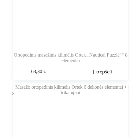
Ortopedinis masažinis kilimėlis Ortek „Nautical Puzzle““ 8
elementai
Į krepšelį
63,30
€