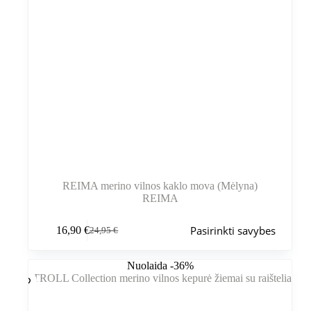
REIMA merino vilnos kaklo mova (Mėlyna)
REIMA
Šis
Pasirinkti savybes
16,90
€
24,95
€
produktas
Pradinė
Dabartinė
turi
kaina
kaina
kelis
buvo:
yra:
Nuolaida -36%
variantus.
24,95 €.
16,90 €.
Variantus
galite
pasirinkti