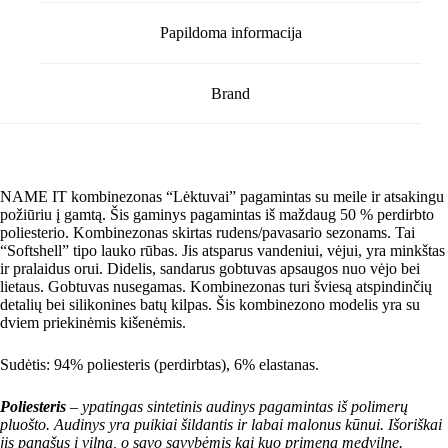
Papildoma informacija
Brand
NAME IT kombinezonas “Lėktuvai” pagamintas su meile ir atsakingu
požiūriu į gamtą. Šis gaminys pagamintas iš maždaug 50 % perdirbto
poliesterio. Kombinezonas skirtas rudens/pavasario sezonams. Tai
“Softshell” tipo lauko rūbas. Jis atsparus vandeniui, vėjui, yra minkštas
ir pralaidus orui. Didelis, sandarus gobtuvas apsaugos nuo vėjo bei
lietaus. Gobtuvas nusegamas. Kombinezonas turi šviesą atspindinčių
detalių bei silikonines batų kilpas. Šis kombinezono modelis yra su
dviem priekinėmis kišenėmis.
Sudėtis: 94% poliesteris (perdirbtas), 6% elastanas.
Poliesteris
– ypatingas sintetinis audinys pagamintas iš polimerų
pluošto. Audinys yra puikiai šildantis ir labai malonus kūnui. Išoriškai
jis panašus į vilną, o savo savybėmis kai kuo primena medvilnę.