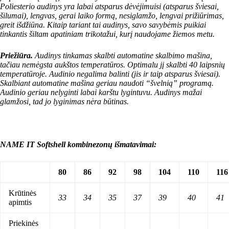
Poliesterio audinys yra labai atsparus dėvėjimuisi (atsparus šviesai,
šilumai), lengvas, gerai laiko formą, nesiglamžo, lengvai prižiūrimas,
greit išdžiūna. Kitaip tariant tai audinys, savo savybėmis puikiai
tinkantis šiltam apatiniam trikotažui, kurį naudojame žiemos metu.
Priežiūra.
Audinys tinkamas skalbti automatine skalbimo mašina,
tačiau nemėgsta aukštos temperatūros. Optimalu jį skalbti 40 laipsnių
temperatūroje. Audinio negalima balinti (jis ir taip atsparus šviesai).
Skalbiant automatine mašina geriau naudoti “švelnią” programą.
Audinio geriau nelyginti labai karštu lygintuvu. Audinys mažai
glamžosi, tad jo lyginimas nėra būtinas.
NAME IT Softshell kombinezonų išmatavimai:
80
86
92
98
104
110
116
Krūtinės
33
34
35
37
39
40
41
apimtis
Priekinės