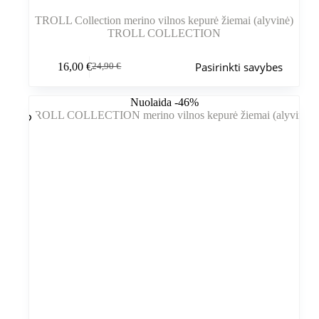
TROLL Collection merino vilnos kepurė žiemai (alyvinė)
TROLL COLLECTION
Šis
Pasirinkti savybes
16,00
€
24,90
€
produktas
Pradinė
Dabartinė
turi
kaina
kaina
kelis
buvo:
yra:
Nuolaida -46%
variantus.
24,90 €.
16,00 €.
Variantus
galite
pasirinkti
gaminio
puslapyje