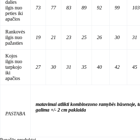
dalies
ilgis nuo
73
77
83
89
92
99
103
peties iki
apačios
Rankovės
ilgis nuo
19
21
23
25
26
30
31
pažasties
Kojos
ilgis nuo
tarpkojo
27
30
31
35
40
42
45
iki
apačios
matavimai atlikti kombinezono ramybės būsenoje, t
galima +/- 2 cm paklaida
PASTABA
Panašūs produktai