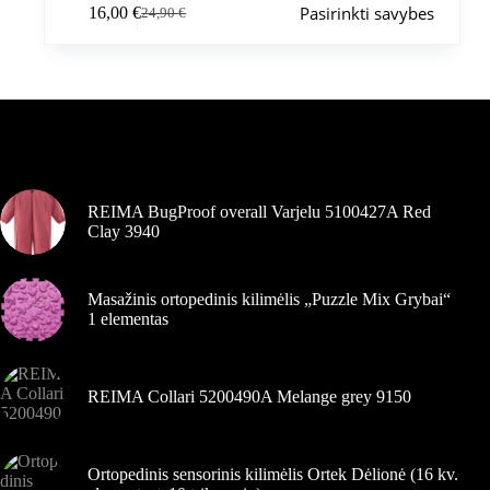
Pasirinkti savybes
16,00
€
24,90
€
produktas
Pradinė
Dabartinė
turi
kaina
kaina
kelis
buvo:
yra:
variantus.
24,90 €.
16,00 €.
Variantus
galite
pasirinkti
Šiuo metu populiaru
gaminio
puslapyje
REIMA BugProof overall Varjelu 5100427A Red
Clay 3940
Masažinis ortopedinis kilimėlis „Puzzle Mix Grybai“
1 elementas
REIMA Collari 5200490A Melange grey 9150
Ortopedinis sensorinis kilimėlis Ortek Dėlionė (16 kv.