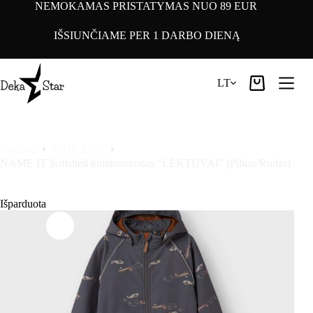
Pereiti
NEMOKAMAS PRISTATYMAS NUO 89 EUR
prie
turinio
IŠSIUNČIAME PER 1 DARBO DIENĄ
LT
Pirkinių
krepšelis
Pradinis
VAIKAMS
NAME IT Softshell kombinezonas “LĖKTUVAI” (Pilkas/Rudas)
Išparduota