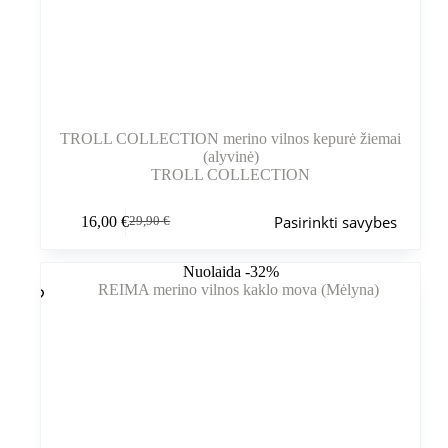
TROLL COLLECTION merino vilnos kepurė žiemai
(alyvinė)
TROLL COLLECTION
Šis
Pasirinkti savybes
16,00
€
29,90
€
produktas
Pradinė
Dabartinė
turi
kaina
kaina
kelis
buvo:
yra:
Nuolaida -32%
variantus.
29,90 €.
16,00 €.
Variantus
galite
pasirinkti
gaminio
puslapyje