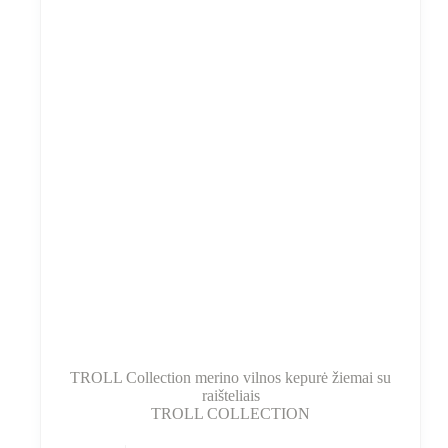
gaminio
puslapyje
TROLL Collection merino vilnos kepurė žiemai su
raišteliais
TROLL COLLECTION
Šis