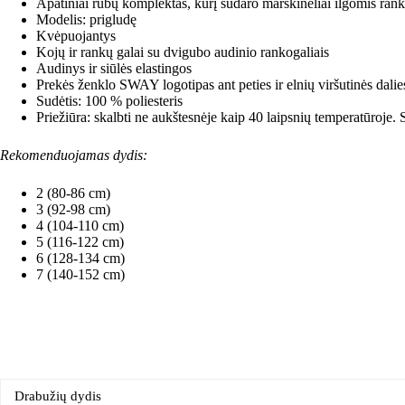
Apatiniai rūbų komplektas, kurį sudaro marškinėliai ilgomis rank
Modelis: prigludę
Kvėpuojantys
Kojų ir rankų galai su dvigubo audinio rankogaliais
Audinys ir siūlės elastingos
Prekės ženklo SWAY logotipas ant peties ir elnių viršutinės dalie
Sudėtis: 100
%
poliesteris
Priežiūra: skalbti ne aukštesnėje kaip 40 laipsnių temperatūroje.
Rekomenduojamas dydis:
2 (80-86 cm)
3 (92-98 cm)
4 (104-110 cm)
5 (116-122 cm)
6 (128-134 cm)
7 (140-152 cm)
Drabužių dydis