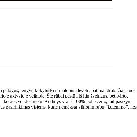
patogūs, lengvi, kokybiški ir malonūs dėvėti apatiniai drabužiai. Juos
je aktyvioje veikloje. Šie rūbai pasiūti iš itin švelnaus, bet tvirto,
bet kokios veiklos metu. Audinys yra iš 100
% poliesterio, tad pasižymi
puikus pasirinkimas visiems, kurie nemėgsta vilnonių rūbų “kutenimo”, nes