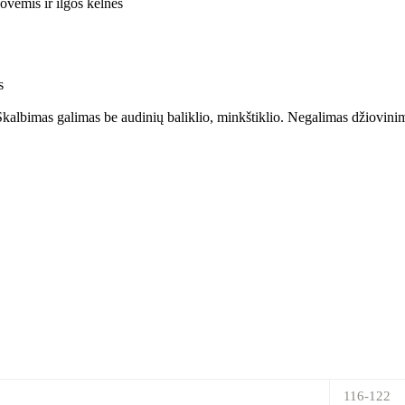
ovėmis ir ilgos kelnės
s
 Skalbimas galimas be audinių baliklio, minkštiklio. Negalimas džiovini
116-122