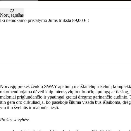
rūbų
komplektas
SWAY
Norų sąrašas
(tamsiai
Iki nemokamo pristatymo Jums trūksta
89,00
€
!
mėlyna/raudona)
Norvegų prekės ženklo SWAY apatinių marškinėlių ir kelnių komplektas “
rekomenduojama dėvėti kaip intensyvių treniruočių aprangą ar tiesiog, kaip
maloniai priglundančio ir ypatingai greitai drėgmę garinančio audinio. T
itin gera oro cirkuliacija, ko pasekoje šiluma visada bus išlaikoma, drė
yra itin švelnūs ir malonūs liesti.
Prekės savybės: