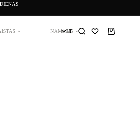
DIENAS
ISTAS
NAMAMS
LT
Pirkinių
krepšelis