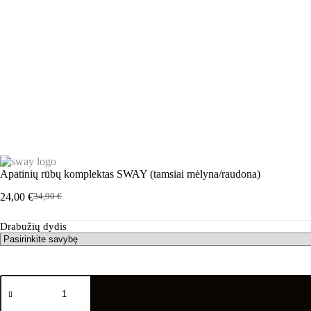
Apatinių rūbų komplektas SWAY (tamsiai mėlyna/raudona)
24,00
€
34,90
€
Pradinė
Dabartinė
kaina
kaina
Drabužių dydis
buvo:
yra:
34,90 €.
24,00 €.
produkto
kiekis:
Apatinių