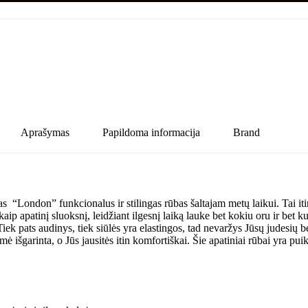
Aprašymas
Papildoma informacija
Brand
London” funkcionalus ir stilingas rūbas šaltajam metų laikui. Tai itin 
 apatinį sluoksnį, leidžiant ilgesnį laiką lauke bet kokiu oru ir bet kurio
iek pats audinys, tiek siūlės yra elastingos, tad nevaržys Jūsų judesių 
gmė išgarinta, o Jūs jausitės itin komfortiškai. Šie apatiniai rūbai yra 