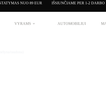
TATYMAS NUO 89 EUR IŠSIUNČIAME PER 1-2 DARBO 
VYRAMS
AUTOMOBILIUI
MA
mėlyna/raudona)