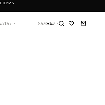
DIENAS
ISTAS
NAMAMS
LT
Pirkinių
krepšelis