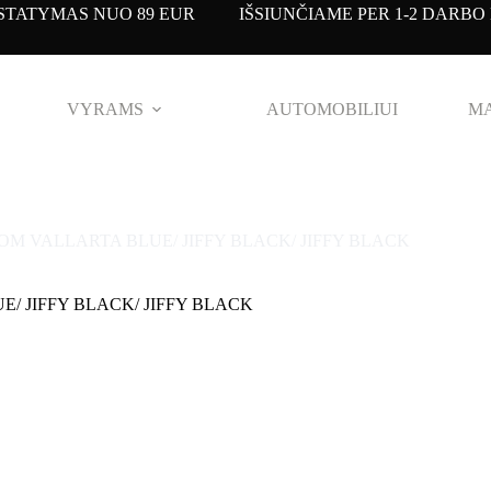
TATYMAS NUO 89 EUR IŠSIUNČIAME PER 1-2 DARBO 
VYRAMS
AUTOMOBILIUI
MA
OM VALLARTA BLUE/ JIFFY BLACK/ JIFFY BLACK