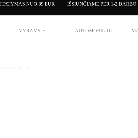
TATYMAS NUO 89 EUR IŠSIUNČIAME PER 1-2 DARBO 
VYRAMS
AUTOMOBILIUI
MA
s/Vienspalvės)