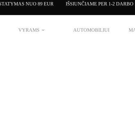
TATYMAS NUO 89 EUR IŠSIUNČIAME PER 1-2 DARBO 
VYRAMS
AUTOMOBILIUI
MA