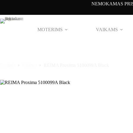
Pereiti
NEMOKAMAS PRIS
prie
turinio
MOTERIMS
VAIKAMS
Pradinis
Clothes
REIMA Proxima 5100099A Black