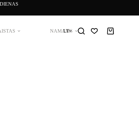
DIENAS
ISTAS
NAMAMS
LT
Pirkinių
krepšelis