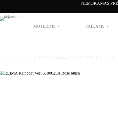
Pereiti
NEMOKAMAS PRIS
prie
turinio
MOTERIMS
VAIKAMS
Pradinis
Clothes
REIMA Raincoat Vesi 5100025A Rose blush