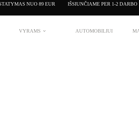
TATYMAS NUO 89 EUR IŠSIUNČIAME PER 1-2 DARBO 
VYRAMS
AUTOMOBILIUI
MA