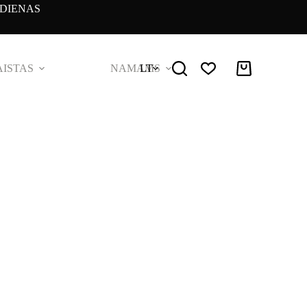
DIENAS
ISTAS
NAMAMS
LT
Pirkinių
krepšelis