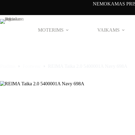
Pereiti
NEMOKAMAS PRIS
prie
turinio
MOTERIMS
VAIKAMS
Pradinis
Footwear
REIMA Taika 2.0 5400001A Navy 698A