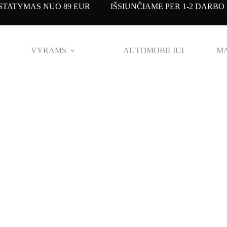
TATYMAS NUO 89 EUR IŠSIUNČIAME PER 1-2 DARBO 
VYRAMS
AUTOMOBILIUI
MA