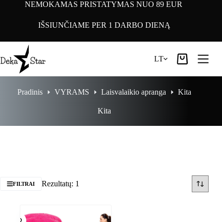
Pereiti
NEMOKAMAS PRISTATYMAS NUO 89 EUR
prie
turinio
IŠSIUNČIAME PER 1 DARBO DIENĄ
LT
Pirkinių
krepšelis
Pradinis
VYRAMS
Laisvalaikio apranga
Kita
Kita
Rezultatų: 1
FILTRAI