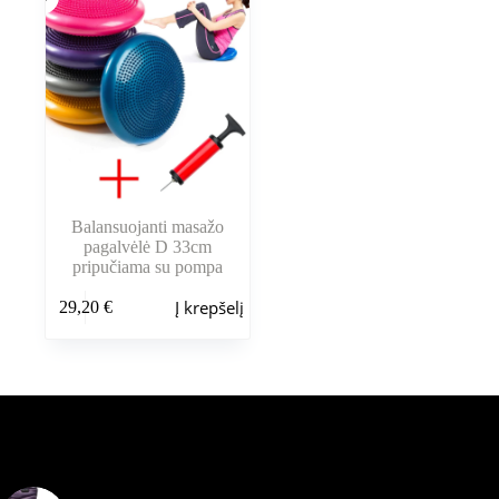
Balansuojanti masažo
pagalvėlė D 33cm
pripučiama su pompa
Į krepšelį
29,20
€
Šiuo metu populiaru