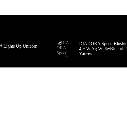
DIADORA Speed Blushiel
 Lights Up Unicorn
4 + W Ag White/Blueprint
Yarrow