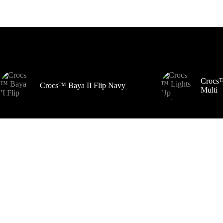
Šiuo metu populiaru
Crocs™
Crocs™ Baya II Flip Navy
Multi