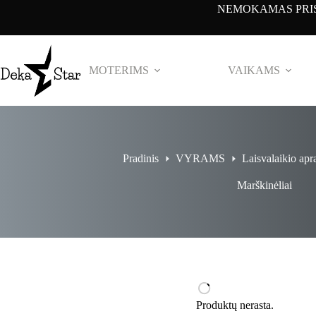
Pereiti
NEMOKAMAS PRIS
prie
turinio
MOTERIMS
VAIKAMS
Pradinis
VYRAMS
Laisvalaikio apr
Marškinėliai
Produktų nerasta.