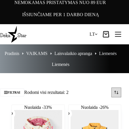
Pereiti
NEMOKAMAS PRISTATYMAS NUO 89 EUR
prie
turinio
IŠSIUNČIAME PER 1 DARBO DIENĄ
LT
Pirkinių
krepšelis
Pradinis
VAIKAMS
Laisvalaikio apranga
Liemenės
Liemenės
Rodomi visi rezultatai: 2
FILTRAI
Nuolaida -33%
Nuolaida -26%