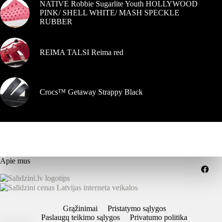
NATIVE Robbie Sugarlite Youth HOLLYWOOD
PINK/ SHELL WHITE/ MASH SPECKLE
RUBBER
REIMA TALSI Reima red
Crocs™ Getaway Strappy Black
Apie mus
Grąžinimai
Pristatymo sąlygos
Paslaugų teikimo sąlygos
Privatumo politika