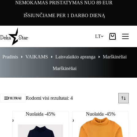
Pereiti
NEMOKAMAS PRISTATYMAS NUO 89 EUR
prie
turinio
IŠSIUNČIAME PER 1 DARBO DIENĄ
LT
Pirkinių
krepšelis
Pradinis
VAIKAMS
Laisvalaikio apranga
Marškinėliai
Marškinėliai
Rodomi visi rezultatai: 4
FILTRAI
Nuolaida -45%
Nuolaida -45%