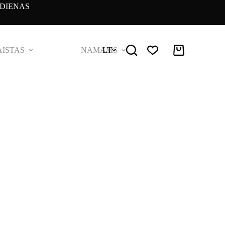
DIENAS
ISTAS
NAMAMS
LT
Pirkinių
krepšelis