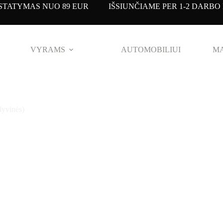
TATYMAS NUO 89 EUR IŠSIUNČIAME PER 1-2 DARBO 
VYRAMS
AUTOMOBILIUI
MA
lyvinės)