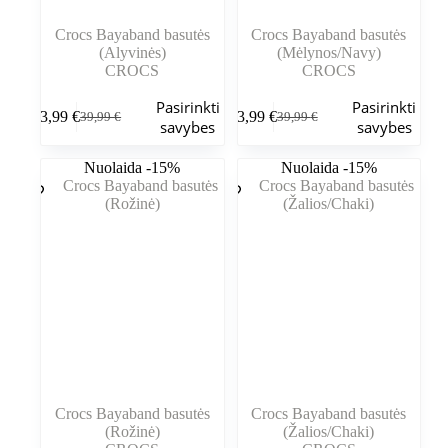
Crocs Bayaband basutės
Crocs Bayaband basutės
(Alyvinės)
(Mėlynos/Navy)
CROCS
CROCS
Šis
Šis
Pasirinkti
Pasirinkti
33,99
€
33,99
€
39,99
€
39,99
€
produktas
produktas
Pradinė
Dabartinė
Pradinė
Dabartinė
savybes
savybes
turi
turi
kaina
kaina
kaina
kaina
kelis
kelis
buvo:
yra:
buvo:
yra:
Nuolaida -15%
Nuolaida -15%
variantus.
variantus.
39,99 €.
33,99 €.
39,99 €.
33,99 €.
Variantus
Variantus
galite
galite
pasirinkti
pasirinkti
gaminio
gaminio
puslapyje
puslapyje
Crocs Bayaband basutės
Crocs Bayaband basutės
(Rožinė)
(Žalios/Chaki)