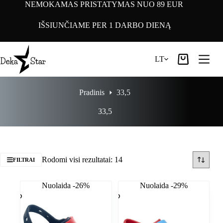
Pereiti
NEMOKAMAS PRISTATYMAS NUO 89 EUR
prie
turinio
IŠSIUNČIAME PER 1 DARBO DIENĄ
LT
Pirkinių
krepšelis
Pradinis
33,5
33,5
Rodomi visi rezultatai: 14
FILTRAI
Nuolaida -26%
Nuolaida -29%