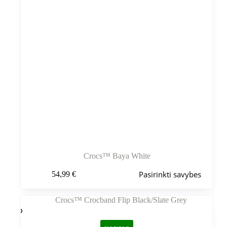
Crocs™ Baya White
Šis
Pasirinkti savybes
54,99
€
produktas
turi
kelis
variantus.
Variantus
galite