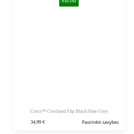
NAUJAS
pasirinkti
gaminio
puslapyje
Crocs™ Crocband Flip Black/Slate Grey
Šis
Pasirinkti savybes
34,99
€
produktas
turi
kelis