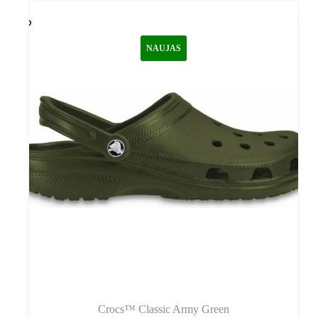
variantus.
Variantus
galite
NAUJAS
pasirinkti
gaminio
puslapyje
Crocs™ Classic Army Green