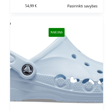
Šis
Pasirinkti savybes
54,99
€
produktas
turi
kelis
variantus.
Variantus
galite
NAUJAS
pasirinkti
gaminio
puslapyje