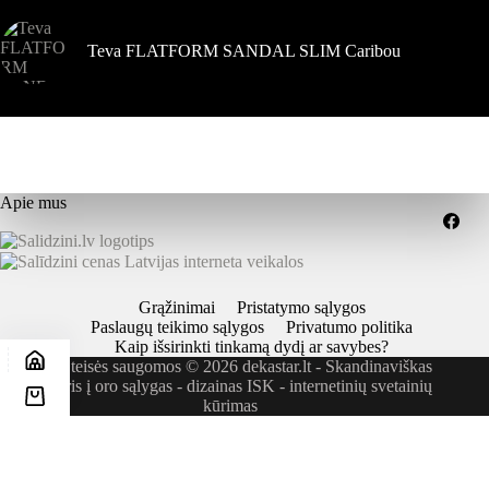
Teva FLATFORM SANDAL SLIM Caribou
Apie mus
Grąžinimai
Pristatymo sąlygos
Paslaugų teikimo sąlygos
Privatumo politika
Kaip išsirinkti tinkamą dydį ar savybes?
Visos teisės saugomos © 2026 dekastar.lt - Skandinaviškas
požiūris į oro sąlygas - dizainas
ISK - internetinių svetainių
kūrimas