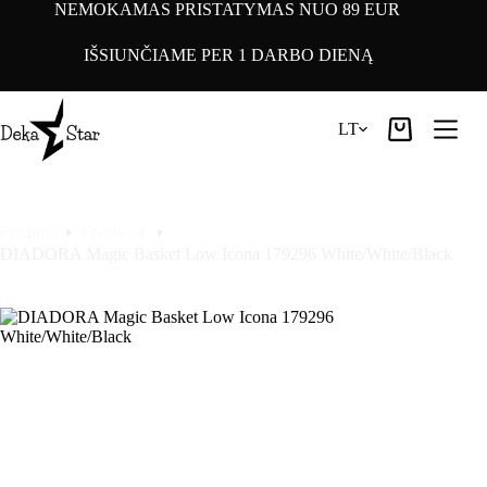
Pereiti
NEMOKAMAS PRISTATYMAS NUO 89 EUR
prie
turinio
IŠSIUNČIAME PER 1 DARBO DIENĄ
LT
Pirkinių
krepšelis
Pradinis
Footwear
DIADORA Magic Basket Low Icona 179296 White/White/Black