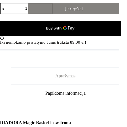
produkto
Į krepšelį
kiekis:
DIADORA
Magic
Basket
Low
Icona
179296
Iki nemokamo pristatymo Jums trūksta
89,00
€
!
White/White/Black
Aprašymas
Papildoma informacija
DIADORA Magic Basket Low Icona