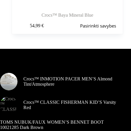
Crocs™ Baya Mineral Blue
Šis
Pasirinkti savybes
54,99
€
produktas
turi
kelis
variantus.
Variantus
galite
pasirinkti
Šiuo metu populiaru
gaminio
puslapyje
Crocs™ INMOTION PACER MEN’S Almond
Tint/Atmosphere
Crocs™ CLASSIC FISHERMAN KID’S Varsity
Red
TOMS NUBUK/FAUX WOMEN’S BENNET BOOT
10021285 Dark Brown