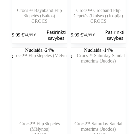
Crocs™ Bayaband Flip
Crocs™ Crocband Flip
šlepetės (Baltos)
šlepetės (Unisex) (Kopija)
CROCS
CROCS
Šis
Šis
Pasirinkti
Pasirinkti
29,99
€
29,99
€
34,99
€
34,99
€
produktas
produktas
Pradinė
Dabartinė
Pradinė
Dabartinė
savybes
savybes
turi
turi
kaina
kaina
kaina
kaina
kelis
kelis
buvo:
yra:
buvo:
yra:
Nuolaida -24%
Nuolaida -14%
variantus.
variantus.
34,99 €.
29,99 €.
34,99 €.
29,99 €.
Variantus
Variantus
galite
galite
pasirinkti
pasirinkti
gaminio
gaminio
puslapyje
puslapyje
Crocs™ Flip šlepetės
Crocs™ Saturday Sandal
(Mėlynos)
moterims (Juodos)