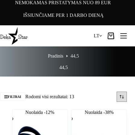
Pereiti
NEMOKAMAS PRISTATYMAS NUO 89 EUR
prie
turinio
IŠSIUNČIAME PER 1 DARBO DIENĄ
LT
Pirkinių
krepšelis
Pradinis
44,5
44,5
Rodomi visi rezultatai: 13
FILTRAI
Nuolaida -12%
Nuolaida -38%