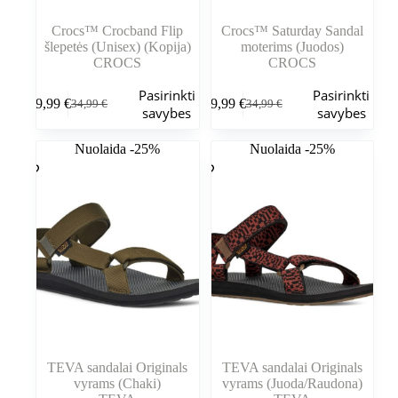
Crocs™ Crocband Flip
Crocs™ Saturday Sandal
šlepetės (Unisex) (Kopija)
moterims (Juodos)
CROCS
CROCS
Šis
Šis
Pasirinkti
Pasirinkti
29,99
€
29,99
€
34,99
€
34,99
€
produktas
produktas
Pradinė
Dabartinė
Pradinė
Dabartinė
savybes
savybes
turi
turi
kaina
kaina
kaina
kaina
kelis
kelis
buvo:
yra:
buvo:
yra:
Nuolaida -25%
Nuolaida -25%
variantus.
variantus.
34,99 €.
29,99 €.
34,99 €.
29,99 €.
Variantus
Variantus
galite
galite
pasirinkti
pasirinkti
gaminio
gaminio
puslapyje
puslapyje
TEVA sandalai Originals
TEVA sandalai Originals
vyrams (Chaki)
vyrams (Juoda/Raudona)