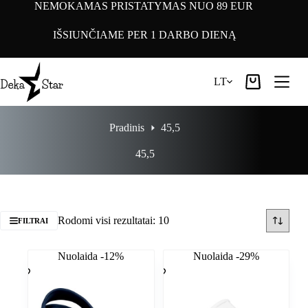
Pereiti
NEMOKAMAS PRISTATYMAS NUO 89 EUR
prie
turinio
IŠSIUNČIAME PER 1 DARBO DIENĄ
LT
Pirkinių
krepšelis
Pradinis
45,5
45,5
Rodomi visi rezultatai: 10
FILTRAI
Nuolaida -12%
Nuolaida -29%