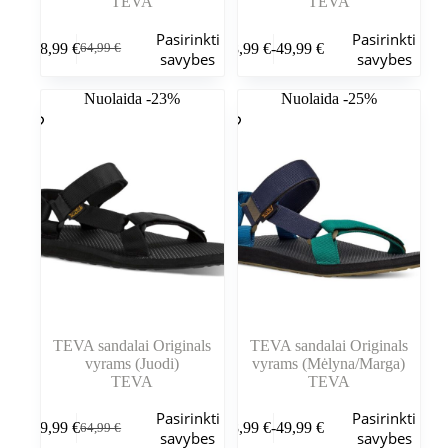
TEVA
TEVA
Šis
Šis
Pasirinkti
Pasirinkti
48,99
€
48,99
€
-
49,99
€
64,99
€
produktas
produktas
Pradinė
Dabartinė
Kainų
savybes
savybes
turi
turi
kaina
kaina
intervalas:
kelis
kelis
buvo:
yra:
Nuo
Nuolaida -23%
Nuolaida -25%
variantus.
variantus.
64,99 €.
48,99 €.
48,99 €
Variantus
Variantus
iki
galite
galite
49,99 €
pasirinkti
pasirinkti
gaminio
gaminio
puslapyje
puslapyje
TEVA sandalai Originals
TEVA sandalai Originals
vyrams (Juodi)
vyrams (Mėlyna/Marga)
TEVA
TEVA
Šis
Šis
Pasirinkti
Pasirinkti
49,99
€
48,99
€
-
49,99
€
64,99
€
produktas
produktas
Pradinė
Dabartinė
Kainų
savybes
savybes