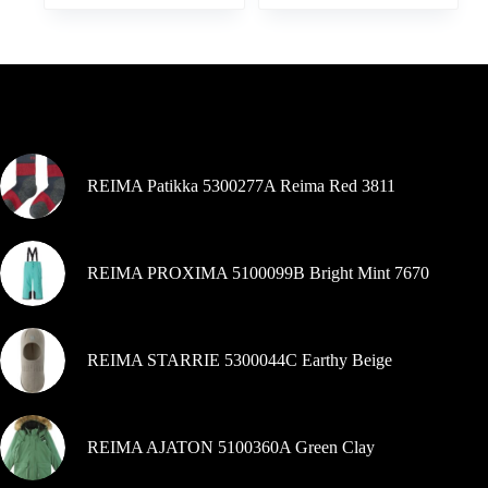
turi
turi
kaina
kaina
intervalas:
kelis
kelis
buvo:
yra:
Nuo
variantus.
variantus.
64,99 €.
49,99 €.
48,99 €
Variantus
Variantus
iki
galite
galite
49,99 €
pasirinkti
pasirinkti
Šiuo metu populiaru
gaminio
gaminio
puslapyje
puslapyje
REIMA Patikka 5300277A Reima Red 3811
REIMA PROXIMA 5100099B Bright Mint 7670
REIMA STARRIE 5300044C Earthy Beige
REIMA AJATON 5100360A Green Clay