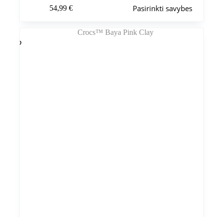
Šis
Pasirinkti savybes
54,99
€
produktas
turi
kelis
variantus.
Variantus
galite
pasirinkti
gaminio
puslapyje