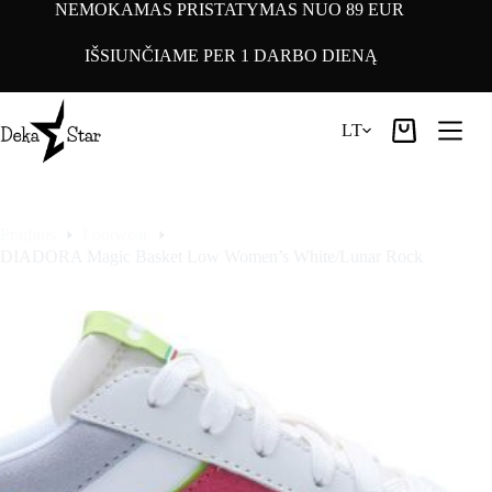
Pereiti
NEMOKAMAS PRISTATYMAS NUO 89 EUR
prie
turinio
IŠSIUNČIAME PER 1 DARBO DIENĄ
LT
Pirkinių
krepšelis
Pradinis
Footwear
DIADORA Magic Basket Low Women’s White/Lunar Rock