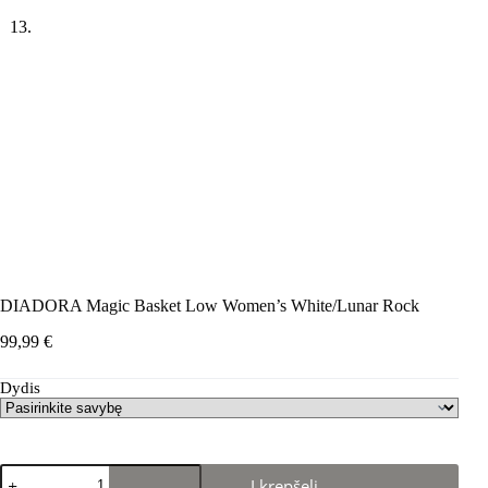
DIADORA Magic Basket Low Women’s White/Lunar Rock
99,99
€
Dydis
produkto
Į krepšelį