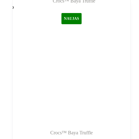
variantus.
Variantus
galite
NAUJAS
pasirinkti
gaminio
puslapyje
Crocs™ Baya Truffle