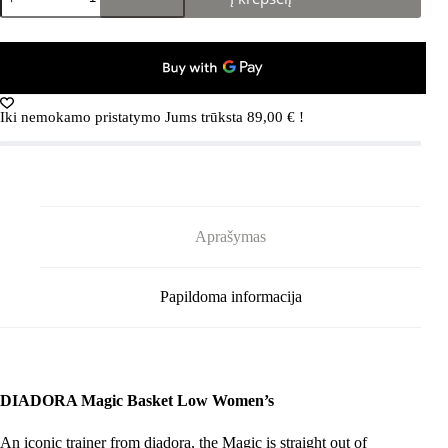
kiekis:
DIADORA
Magic
Basket
Low
Women's
White/Lunar
Iki nemokamo pristatymo Jums trūksta
89,00
€
!
Rock
Aprašymas
Papildoma informacija
DIADORA Magic Basket Low Women’s
An
iconic trainer
from diadora, the
Magic
is straight out of