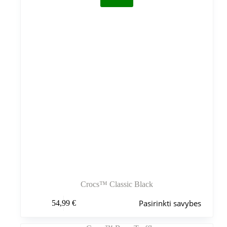
gaminio
puslapyje
Crocs™ Classic Black
Šis
Pasirinkti savybes
54,99
€
produktas
turi
kelis