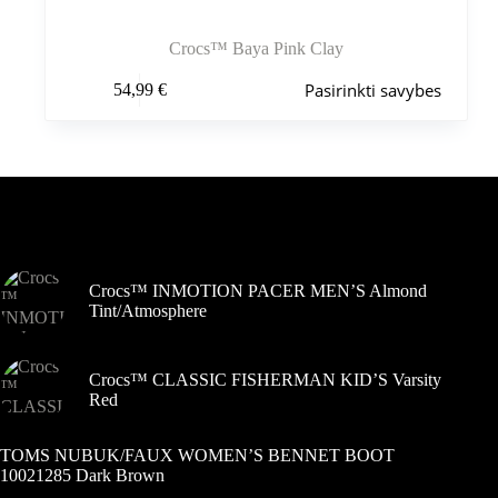
Crocs™ Baya Pink Clay
Šis
Pasirinkti savybes
54,99
€
produktas
turi
kelis
variantus.
Variantus
galite
pasirinkti
Šiuo metu populiaru
gaminio
puslapyje
Crocs™ INMOTION PACER MEN’S Almond
Tint/Atmosphere
Crocs™ CLASSIC FISHERMAN KID’S Varsity
Red
TOMS NUBUK/FAUX WOMEN’S BENNET BOOT
10021285 Dark Brown