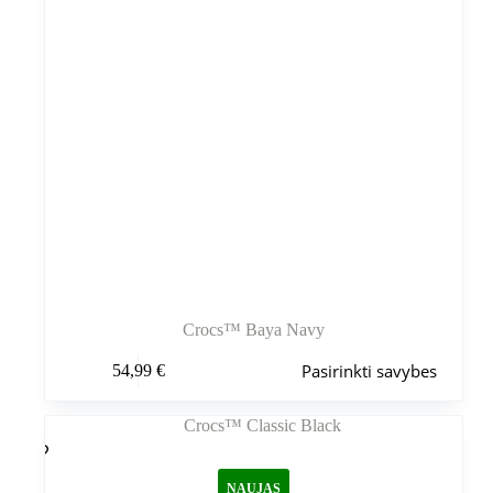
Crocs™ Baya Navy
Šis
Pasirinkti savybes
54,99
€
produktas
turi
kelis
variantus.
Variantus
galite
NAUJAS
pasirinkti