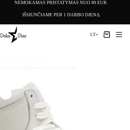
Pereiti
NEMOKAMAS PRISTATYMAS NUO 89 EUR
prie
turinio
IŠSIUNČIAME PER 1 DARBO DIENĄ
LT
Pirkinių
krepšelis
Pradinis
Footwear
DIADORA Mi Basket Used White/White