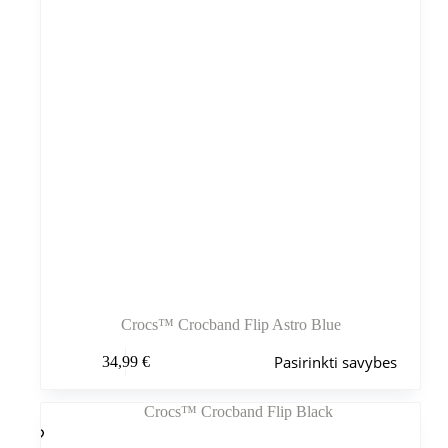
Crocs™ Crocband Flip Astro Blue
Šis
Pasirinkti savybes
34,99
€
produktas
turi
kelis
variantus.
Variantus