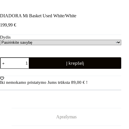
DIADORA Mi Basket Used White/White
199,99
€
Dydis
produkto
Į krepšelį
kiekis:
DIADORA
Mi
Basket
Iki nemokamo pristatymo Jums trūksta
89,00
€
!
Used
White/White
Aprašymas