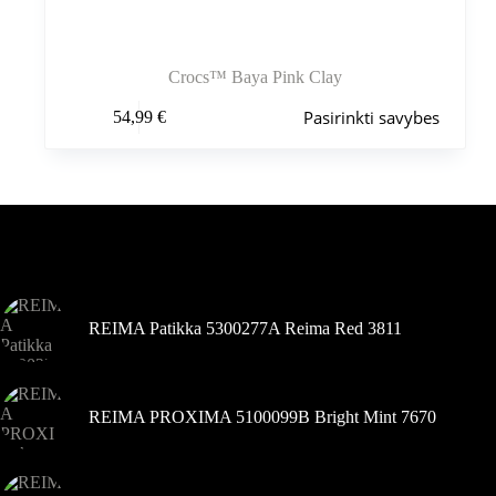
Crocs™ Baya Pink Clay
Šis
Pasirinkti savybes
54,99
€
produktas
turi
kelis
variantus.
Variantus
galite
pasirinkti
Šiuo metu populiaru
gaminio
puslapyje
REIMA Patikka 5300277A Reima Red 3811
REIMA PROXIMA 5100099B Bright Mint 7670