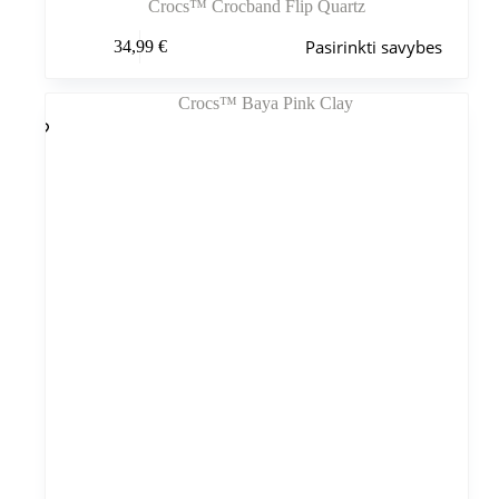
Crocs™ Crocband Flip Quartz
Šis
Pasirinkti savybes
34,99
€
produktas
turi
kelis
variantus.
Variantus
galite
pasirinkti
gaminio
puslapyje