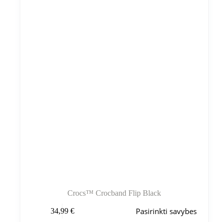
galite
pasirinkti
gaminio
puslapyje
Crocs™ Crocband Flip Black
Šis
Pasirinkti savybes
34,99
€
produktas
turi