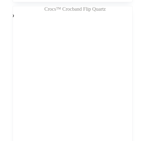
kelis
variantus.
Variantus
galite
pasirinkti
gaminio
puslapyje