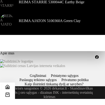
REIMA STARRIE 5300044C Earthy Beige
REIMA AJATON 5100360A Green Clay
Apie mus
Grąžinimai
Pristatymo sąlygos
Paslaugų teikimo sąlygos
Privatumo politika
Kaip išsirinkti tinkamą dydį ar savybes?
Visos teisės saugomos © 2026 dekastar.lt - Skandinaviškas
požiūris į oro sąlygas - dizainas
ISK - internetinių svetainių
kūrimas