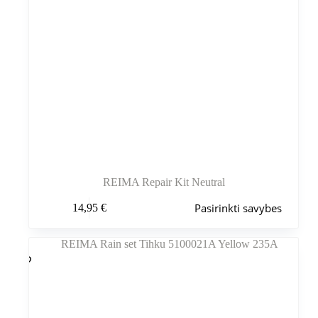
REIMA Repair Kit Neutral
Šis
Pasirinkti savybes
14,95
€
produktas
turi
kelis
variantus.
Variantus
galite
pasirinkti
gaminio
puslapyje