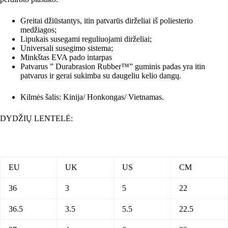
Greitai džiūstantys, itin patvarūs dirželiai iš poliesterio
medžiagos;
Lipukais susegami reguliuojami dirželiai;
Universali susegimo sistema;
Minkštas EVA pado intarpas
Patvarus ” Durabrasion Rubber™” guminis padas yra itin
patvarus ir gerai sukimba su daugeliu kelio dangų.
Kilmės šalis: Kinija/ Honkongas/ Vietnamas.
DYDŽIŲ LENTELĖ:
EU
UK
US
CM
36
3
5
22
36.5
3.5
5.5
22.5