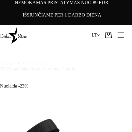
Pereiti
NEMOKAMAS PRISTATYMAS NUO 89 EUR
prie
turinio
IŠSIUNČIAME PER 1 DARBO DIENĄ
LT
Pirkinių
krepšelis
Pradinis
VYRAMS
TEVA sandalai Originals vyrams (Juodi)
Nuolaida -23%