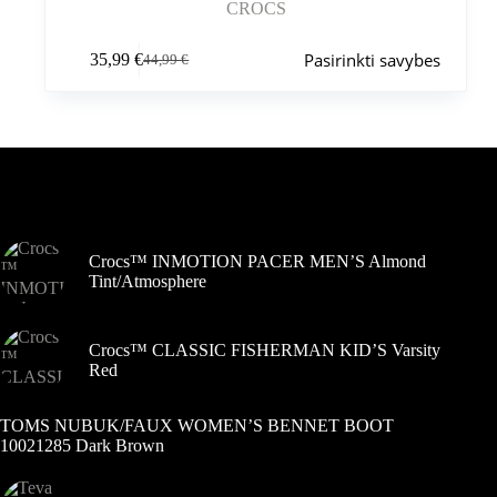
CROCS
Šis
Pasirinkti savybes
35,99
€
44,99
€
produktas
Pradinė
Dabartinė
turi
kaina
kaina
kelis
buvo:
yra:
variantus.
44,99 €.
35,99 €.
Variantus
galite
pasirinkti
Šiuo metu populiaru
gaminio
puslapyje
Crocs™ INMOTION PACER MEN’S Almond
Tint/Atmosphere
Crocs™ CLASSIC FISHERMAN KID’S Varsity
Red
TOMS NUBUK/FAUX WOMEN’S BENNET BOOT
10021285 Dark Brown