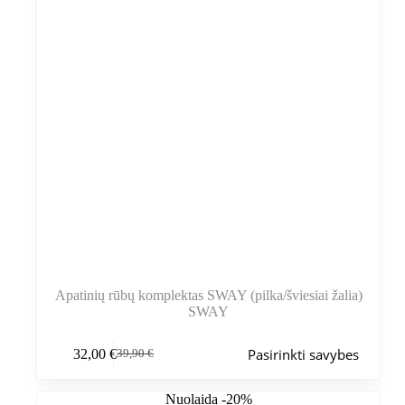
Apatinių rūbų komplektas SWAY (pilka/šviesiai žalia)
SWAY
Šis
Pasirinkti savybes
32,00
€
39,90
€
produktas
Pradinė
Dabartinė
turi
kaina
kaina
kelis
buvo:
yra:
Nuolaida -20%