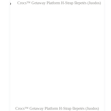
variantus.
39,90 €.
32,00 €.
Variantus
galite
pasirinkti
gaminio
puslapyje
Crocs™ Getaway Platform H-Strap šlepetės (Juodos)