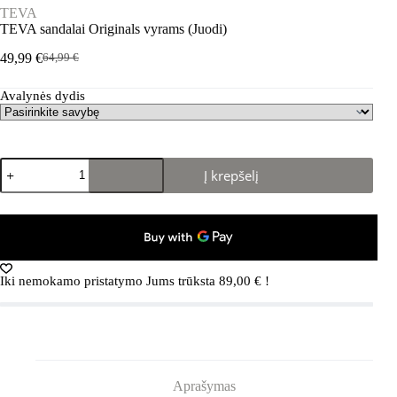
TEVA
TEVA sandalai Originals vyrams (Juodi)
49,99
€
64,99
€
Pradinė
Dabartinė
kaina
kaina
Avalynės dydis
buvo:
yra:
64,99 €.
49,99 €.
produkto
Į krepšelį
kiekis:
TEVA
sandalai
Originals
vyrams
(Juodi)
Iki nemokamo pristatymo Jums trūksta
89,00
€
!
Aprašymas