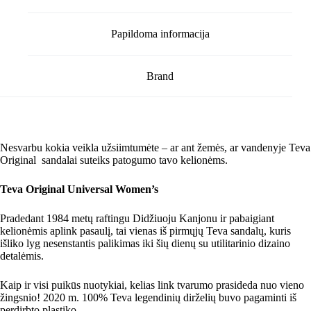
Papildoma informacija
Brand
Nesvarbu kokia veikla užsiimtumėte – ar ant žemės, ar vandenyje Teva
Original sandalai suteiks patogumo tavo kelionėms.
Teva Original Universal Women’s
Pradedant 1984 metų raftingu Didžiuoju Kanjonu ir pabaigiant
kelionėmis aplink pasaulį, tai vienas iš pirmųjų Teva sandalų, kuris
išliko lyg nesenstantis palikimas iki šių dienų su utilitarinio dizaino
detalėmis.
Kaip ir visi puikūs nuotykiai, kelias link tvarumo prasideda nuo vieno
žingsnio! 2020 m. 100% Teva legendinių dirželių buvo pagaminti iš
perdirbto plastiko.