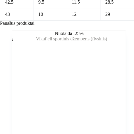
42.5
9.5
11.5
28.5
43
10
12
29
Panašūs produktai
Nuolaida -25%