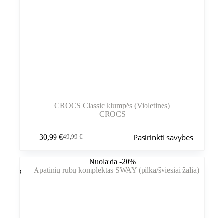
CROCS Classic klumpės (Violetinės)
CROCS
Šis
Pasirinkti savybes
30,99
€
49,99
€
produktas
Pradinė
Dabartinė
turi
kaina
kaina
kelis
buvo:
yra:
Nuolaida -20%
variantus.
49,99 €.
30,99 €.
Variantus
galite
pasirinkti
gaminio
puslapyje