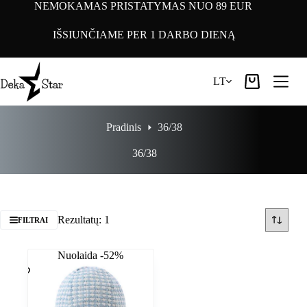
Pereiti
NEMOKAMAS PRISTATYMAS NUO 89 EUR
prie
turinio
IŠSIUNČIAME PER 1 DARBO DIENĄ
LT
Pirkinių
krepšelis
Pradinis
36/38
36/38
Rezultatų: 1
FILTRAI
Nuolaida -52%