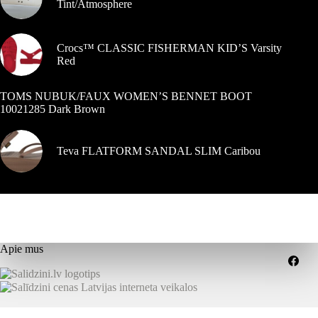
Tint/Atmosphere
Crocs™ CLASSIC FISHERMAN KID’S Varsity
Red
TOMS NUBUK/FAUX WOMEN’S BENNET BOOT
10021285 Dark Brown
Teva FLATFORM SANDAL SLIM Caribou
Apie mus
Grąžinimai
Pristatymo sąlygos