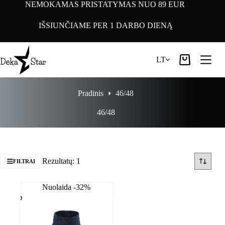
Pereiti
NEMOKAMAS PRISTATYMAS NUO 89 EUR
prie
turinio
IŠSIUNČIAME PER 1 DARBO DIENĄ
LT
Pirkinių
krepšelis
Pradinis
46/48
46/48
Rezultatų: 1
FILTRAI
Nuolaida -32%