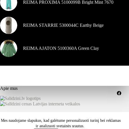
REIMA PROXIMA 5100099B Bright Mint 7670
REIMA STARRIE 5300044C Earthy Beige
REIMA AJATON 5100360A Green Clay
Apie mus
Grąžinimai
Pristatymo sąlygos
Mes naudojame slapukus, kad galėtume personalizuoti turinį bei reklamas
Paslaugų teikimo sąlygos
Privatumo politika
Kaip išsirinkti tinkamą dydį ar savybes?
ir analizuoti svetainės srautus.