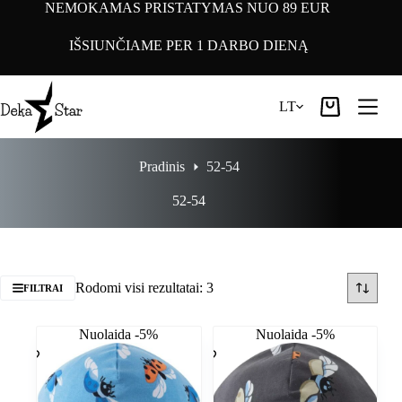
Pereiti
NEMOKAMAS PRISTATYMAS NUO 89 EUR
prie
turinio
IŠSIUNČIAME PER 1 DARBO DIENĄ
LT
Pirkinių
krepšelis
Pradinis
52-54
52-54
Rodomi visi rezultatai: 3
FILTRAI
Nuolaida -5%
Nuolaida -5%