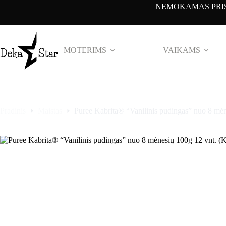
Pereiti
NEMOKAMAS PRIS
prie
turinio
MOTERIMS
VAIKAMS
Pradinis
Maistas
Puree Kabrita® “Vanilinis pudingas” nuo 8 mėn