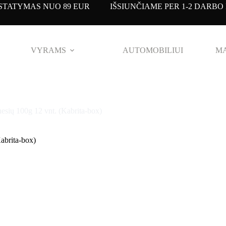
TATYMAS NUO 89 EUR IŠSIUNČIAME PER 1-2 DARBO 
VYRAMS
AUTOMOBILIUI
MA
esių 100g 12 vnt. (Kabrita-box)