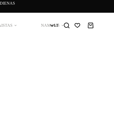
DIENAS
ISTAS
NAMAMS
LT
Pirkinių
krepšelis