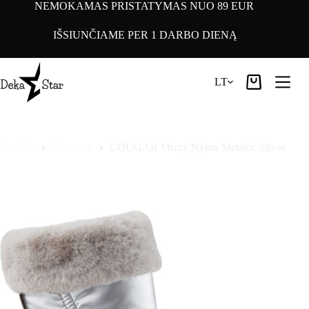
Pereiti
NEMOKAMAS PRISTATYMAS NUO 89 EUR
prie
turinio
IŠSIUNČIAME PER 1 DARBO DIENĄ
LT
Pirkinių
krepšelis
Pradinis
Footwear
COUGAR Mizzy Nylon Metallic Silver