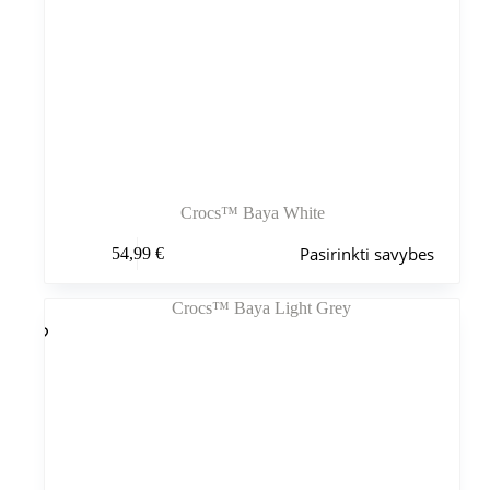
Crocs™ Baya White
Šis
Pasirinkti savybes
54,99
€
produktas
turi
kelis
variantus.
Variantus
galite
pasirinkti
gaminio
puslapyje