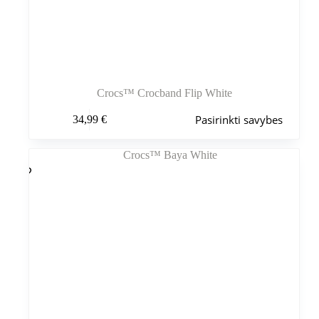
Crocs™ Crocband Flip White
Šis
Pasirinkti savybes
34,99
€
produktas
turi
kelis
variantus.
Variantus
galite
pasirinkti
gaminio
puslapyje