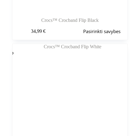
Crocs™ Crocband Flip Black
Šis
Pasirinkti savybes
34,99
€
produktas
turi
kelis
variantus.
Variantus
galite
pasirinkti
gaminio
puslapyje