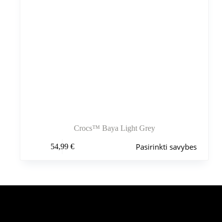
Crocs™ Baya Light Grey
Šis
Pasirinkti savybes
54,99
€
produktas
turi
kelis
variantus.
Variantus
galite
pasirinkti
Šiuo metu populiaru
gaminio
puslapyje