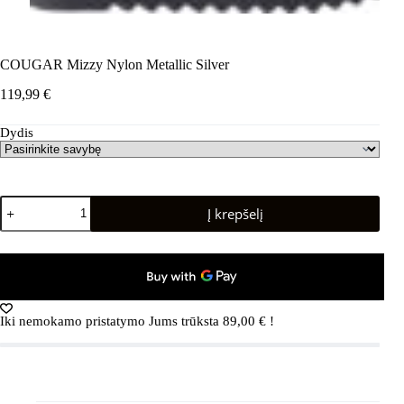
COUGAR Mizzy Nylon Metallic Silver
119,99
€
Dydis
produkto
Į krepšelį
kiekis:
COUGAR
Mizzy
Nylon
Metallic
Silver
Iki nemokamo pristatymo Jums trūksta
89,00
€
!