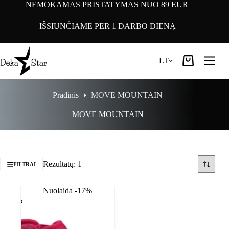
Pereiti
NEMOKAMAS PRISTATYMAS NUO 89 EUR
prie
turinio
IŠSIUNČIAME PER 1 DARBO DIENĄ
LT
Pirkinių
krepšelis
Pradinis
MOVE MOUNTAIN
MOVE MOUNTAIN
Rezultatų: 1
FILTRAI
Nuolaida -17%