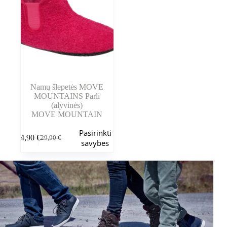
Namų šlepetės MOVE
MOUNTAINS Parli
(alyvinės)
MOVE MOUNTAIN
Šis
Pasirinkti
24,90
€
29,90
€
produktas
Pradinė
Dabartinė
savybes
turi
kaina
kaina
kelis
buvo:
yra:
variantus.
29,90 €.
24,90 €.
Variantus
galite
pasirinkti
gaminio
puslapyje