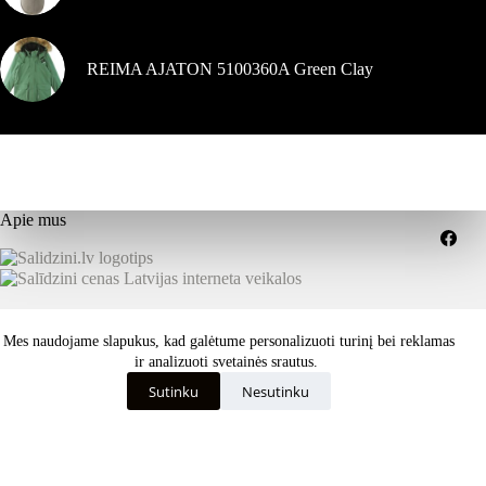
REIMA AJATON 5100360A Green Clay
Apie mus
Grąžinimai
Pristatymo sąlygos
Mes naudojame slapukus, kad galėtume personalizuoti turinį bei reklamas
Paslaugų teikimo sąlygos
Privatumo politika
Kaip išsirinkti tinkamą dydį ar savybes?
ir analizuoti svetainės srautus.
Visos teisės saugomos © 2026 dekastar.lt - Skandinaviškas
Sutinku
Nesutinku
požiūris į oro sąlygas - dizainas
ISK - internetinių svetainių
kūrimas