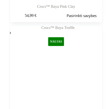
Crocs™ Baya Pink Clay
Šis
Pasirinkti savybes
54,99
€
produktas
turi
kelis
variantus.
Variantus
galite
NAUJAS
pasirinkti
gaminio
puslapyje