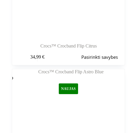
Crocs™ Crocband Flip Citrus
Šis
Pasirinkti savybes
34,99
€
produktas
turi
kelis
variantus.
Variantus
galite
NAUJAS
pasirinkti
gaminio
puslapyje