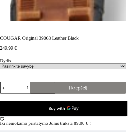
COUGAR Original 39068 Leather Black
249,99
€
Dydis
produkto
Į krepšelį
kiekis:
COUGAR
Original
39068
Leather
Black
Iki nemokamo pristatymo Jums trūksta
89,00
€
!