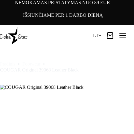
Pereiti
NEMOKAMAS PRISTATYMAS NUO 89 EUR
prie
turinio
IŠSIUNČIAME PER 1 DARBO DIENĄ
LT
Pirkinių
krepšelis
Pradinis
Footwear
COUGAR Original 39068 Leather Black