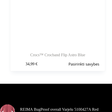
Crocs™ Crocband Flip Astro Blue
Šis
Pasirinkti savybes
34,99
€
produktas
turi
kelis
variantus.
Variantus
galite
pasirinkti
Šiuo metu populiaru
gaminio
puslapyje
REIMA BugProof overall Varjelu 5100427A Red