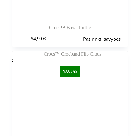
Crocs™ Baya Truffle
Šis
Pasirinkti savybes
54,99
€
produktas
turi
kelis
variantus.
Variantus
galite
NAUJAS
pasirinkti
gaminio
puslapyje