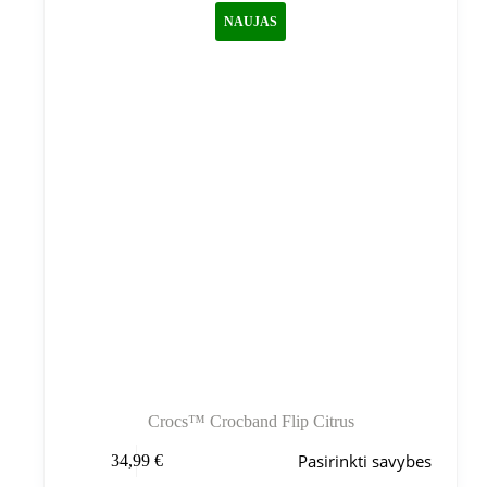
NAUJAS
Crocs™ Crocband Flip Citrus
Šis
Pasirinkti savybes
34,99
€
produktas
turi