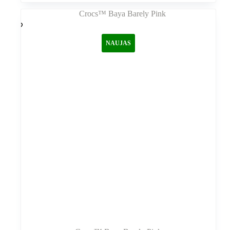
kelis
variantus.
Variantus
galite
NAUJAS
pasirinkti
gaminio
puslapyje