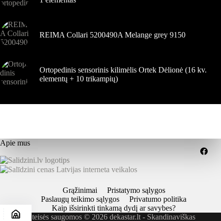
REIMA Collari 5200490A Melange grey 9150
Ortopedinis sensorinis kilimėlis Ortek Dėlionė (16 kv.
elementų + 10 trikampių)
Apie mus
Grąžinimai
Pristatymo sąlygos
Paslaugų teikimo sąlygos
Privatumo politika
Kaip išsirinkti tinkamą dydį ar savybes?
Visos teisės saugomos © 2026 dekastar.lt - Skandinaviškas