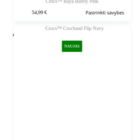
Crocs™ Baya Barely Pink
Šis
Pasirinkti savybes
54,99
€
produktas
turi
kelis
variantus.
Variantus
galite
NAUJAS
pasirinkti
gaminio
puslapyje