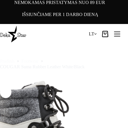
Pereiti
NEMOKAMAS PRISTATYMAS NUO 89 EUR
prie
turinio
IŠSIUNČIAME PER 1 DARBO DIENĄ
LT
Pirkinių
krepšelis
Pradinis
Footwear
COUGAR Suma Rubber Leather White/Black