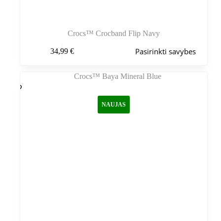
Crocs™ Crocband Flip Navy
Šis
Pasirinkti savybes
34,99
€
produktas
turi
kelis
variantus.
Variantus
galite
NAUJAS
pasirinkti
gaminio
puslapyje