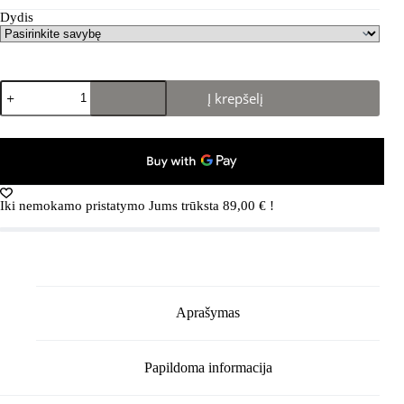
Dydis
produkto
Į krepšelį
kiekis:
COUGAR
Suma
Rubber
Leather
White/Black
Iki nemokamo pristatymo Jums trūksta
89,00
€
!
Aprašymas
Papildoma informacija