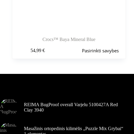
Crocs™ Baya Mineral Blue
Šis
Pasirinkti savybes
54,99
€
produktas
turi
kelis
variantus.
Variantus
galite
pasirinkti
Šiuo metu populiaru
gaminio
puslapyje
REIMA BugProof overall Varjelu 5100427A Red
Clay 3940
Masažinis ortopedinis kilimėlis „Puzzle Mix Grybai“
1 elementas