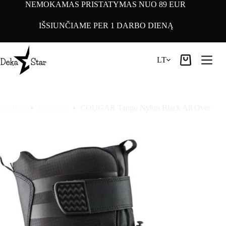
Pereiti
NEMOKAMAS PRISTATYMAS NUO 89 EUR
prie
turinio
IŠSIUNČIAME PER 1 DARBO DIENĄ
LT
Pirkinių
krepšelis
Pradinis
Footwear
COUGAR Tango Nylon Black All Over