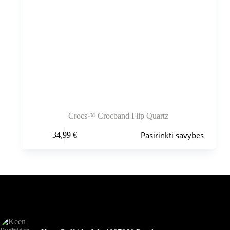
Crocs™ Crocband Flip Quartz
Šis
Pasirinkti savybes
34,99
€
produktas
turi
kelis
variantus.
Variantus
galite
pasirinkti
Šiuo metu populiaru
gaminio
puslapyje