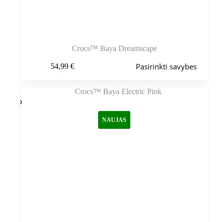
Crocs™ Baya Dreamscape
Šis
Pasirinkti savybes
54,99
€
produktas
turi
kelis
variantus.
Variantus
galite
NAUJAS
pasirinkti
gaminio
puslapyje