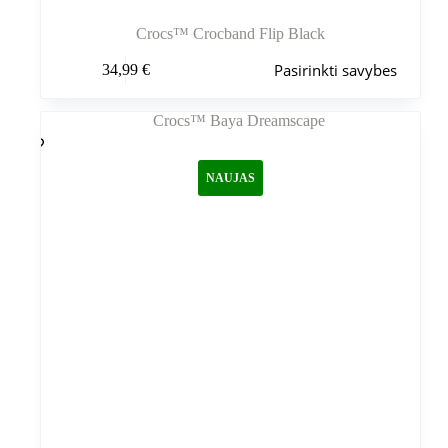
Crocs™ Crocband Flip Black
Šis
Pasirinkti savybes
34,99
€
produktas
turi
kelis
variantus.
Variantus
galite
NAUJAS
pasirinkti
gaminio
puslapyje