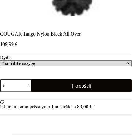
COUGAR Tango Nylon Black All Over
109,99
€
Dydis
produkto
Į krepšelį
kiekis:
COUGAR
Tango
Nylon
Iki nemokamo pristatymo Jums trūksta
89,00
€
!
Black
All
Over