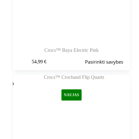
Crocs™ Baya Electric Pink
Šis
Pasirinkti savybes
54,99
€
produktas
turi
kelis
variantus.
Variantus
galite
NAUJAS
pasirinkti
gaminio
puslapyje