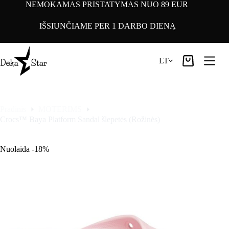
Pereiti
NEMOKAMAS PRISTATYMAS NUO 89 EUR
prie
turinio
IŠSIUNČIAME PER 1 DARBO DIENĄ
LT
Pirkinių
krepšelis
Pradinis
MOTERIMS
Crocs™ Baya Platform Sandal šlepetės (Rožinės)
Nuolaida -18%