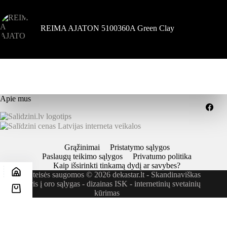
REIMA AJATON 5100360A Green Clay
Apie mus
Grąžinimai
Pristatymo sąlygos
Paslaugų teikimo sąlygos
Privatumo politika
Kaip išsirinkti tinkamą dydį ar savybes?
Visos teisės saugomos © 2026 dekastar.lt - Skandinaviškas
požiūris į oro sąlygas - dizainas
ISK - internetinių svetainių
kūrimas