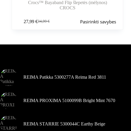
Crocs™ Bayaband Flip šlepetės (mėlynos)
CROCS
Šis
Pasirinkti savybes
27,99
€
34,99
€
produktas
Pradinė
Dabartinė
turi
kaina
kaina
kelis
buvo:
yra:
variantus.
34,99 €.
27,99 €.
Variantus
galite
pasirinkti
Šiuo metu populiaru
gaminio
puslapyje
REIMA Patikka 5300277A Reima Red 3811
REIMA PROXIMA 5100099B Bright Mint 7670
REIMA STARRIE 5300044C Earthy Beige