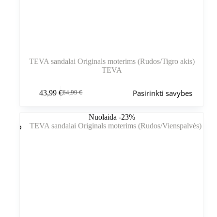
TEVA sandalai Originals moterims (Rudos/Tigro akis)
TEVA
Šis
Pasirinkti savybes
43,99
€
64,99
€
produktas
Pradinė
Dabartinė
turi
kaina
kaina
kelis
buvo:
yra:
Nuolaida -23%
variantus.
64,99 €.
43,99 €.
Variantus
galite
pasirinkti
gaminio
puslapyje