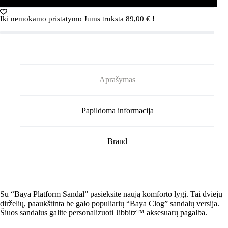
šlepetės
(Rožinės)
Iki nemokamo pristatymo Jums trūksta
89,00
€
!
Aprašymas
Papildoma informacija
Brand
Su “Baya Platform Sandal” pasieksite naują komforto lygį. Tai dviejų
dirželių, paaukštinta be galo populiarių “Baya Clog” sandalų versija.
Šiuos sandalus galite personalizuoti Jibbitz™ aksesuarų pagalba.