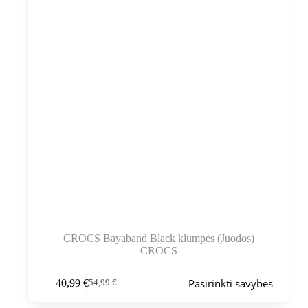
puslapyje
CROCS Bayaband Black klumpės (Juodos)
CROCS
Šis
Pasirinkti savybes
40,99
€
54,99
€
produktas
Pradinė
Dabartinė
turi
kaina
kaina