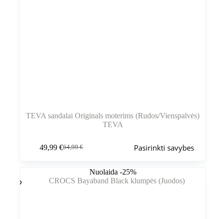
TEVA sandalai Originals moterims (Rudos/Vienspalvės)
TEVA
Šis
Pasirinkti savybes
49,99
€
64,99
€
produktas
Pradinė
Dabartinė
turi
kaina
kaina
kelis
buvo:
yra:
Nuolaida -25%
variantus.
64,99 €.
49,99 €.
Variantus
galite
pasirinkti
gaminio