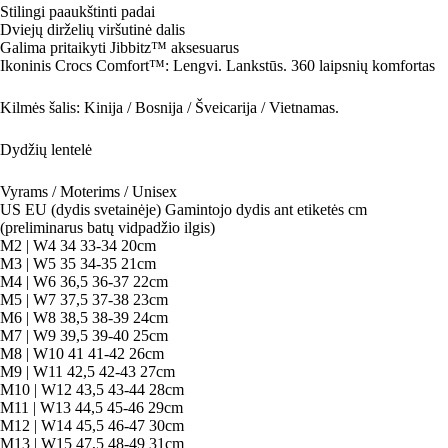
Stilingi paaukštinti padai
Dviejų dirželių viršutinė dalis
Galima pritaikyti Jibbitz™ aksesuarus
Ikoninis Crocs Comfort™: Lengvi. Lankstūs. 360 laipsnių komfortas
Kilmės šalis: Kinija / Bosnija / Šveicarija / Vietnamas.
Dydžių lentelė
Vyrams / Moterims / Unisex
US EU (dydis svetainėje) Gamintojo dydis ant etiketės cm
(preliminarus batų vidpadžio ilgis)
M2 | W4 34 33-34 20cm
M3 | W5 35 34-35 21cm
M4 | W6 36,5 36-37 22cm
M5 | W7 37,5 37-38 23cm
M6 | W8 38,5 38-39 24cm
M7 | W9 39,5 39-40 25cm
M8 | W10 41 41-42 26cm
M9 | W11 42,5 42-43 27cm
M10 | W12 43,5 43-44 28cm
M11 | W13 44,5 45-46 29cm
M12 | W14 45,5 46-47 30cm
M13 | W15 47,5 48-49 31cm