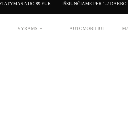
TATYMAS NUO 89 EUR IŠSIUNČIAME PER 1-2 DARBO 
VYRAMS
AUTOMOBILIUI
MA