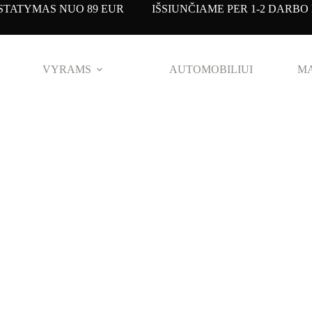
TATYMAS NUO 89 EUR IŠSIUNČIAME PER 1-2 DARBO 
VYRAMS
AUTOMOBILIUI
MA