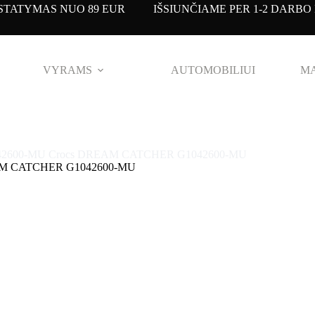
TATYMAS NUO 89 EUR IŠSIUNČIAME PER 1-2 DARBO 
VYRAMS
AUTOMOBILIUI
MA
42600-MU Crocs DREAM CATCHER G1042600-MU