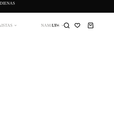
DIENAS
ISTAS
NAMAMS
LT
Pirkinių
krepšelis