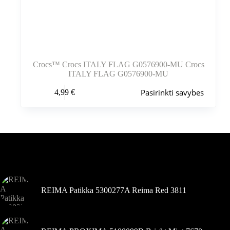
Crocs™ Crocs ITALY FLAG G0576900-MU Crocs
ITALY FLAG G0576900-MU
Šis
Pasirinkti savybes
4,99
€
produktas
turi
kelis
variantus.
Variantus
galite
pasirinkti
Šiuo metu populiaru
gaminio
puslapyje
REIMA Patikka 5300277A Reima Red 3811