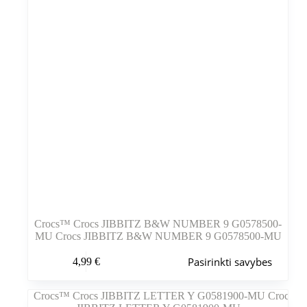
Crocs™ Crocs JIBBITZ B&W NUMBER 9 G0578500-
MU Crocs JIBBITZ B&W NUMBER 9 G0578500-MU
Šis
Pasirinkti savybes
4,99
€
produktas
turi
kelis
variantus.