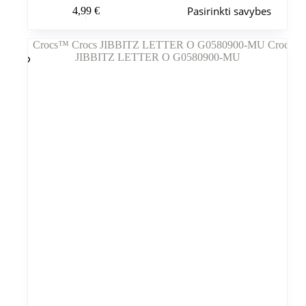
Šis
Pasirinkti savybes
4,99
€
produktas
turi
kelis
variantus.
Variantus
galite
pasirinkti
gaminio
puslapyje