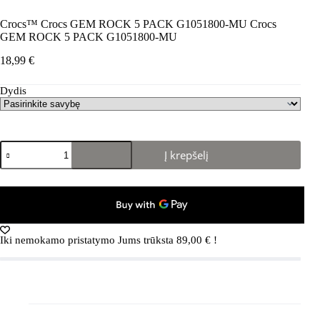
Crocs™ Crocs GEM ROCK 5 PACK G1051800-MU Crocs
GEM ROCK 5 PACK G1051800-MU
18,99
€
Dydis
produkto
Į krepšelį
kiekis:
Crocs™
Crocs
GEM
ROCK
5
PACK
Iki nemokamo pristatymo Jums trūksta
89,00
€
!
G1051800-
MU
Crocs
GEM
ROCK
5
PACK