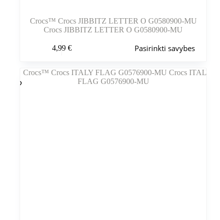
Crocs™ Crocs JIBBITZ LETTER O G0580900-MU
Crocs JIBBITZ LETTER O G0580900-MU
Šis
Pasirinkti savybes
4,99
€
produktas
turi
kelis
variantus.
Variantus
galite
pasirinkti
gaminio
puslapyje