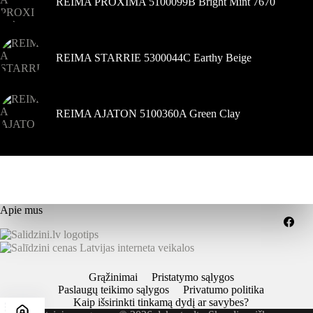
REIMA PROXIMA 5100099B Bright Mint 7670
REIMA STARRIE 5300044C Earthy Beige
REIMA AJATON 5100360A Green Clay
Apie mus
Grąžinimai
Pristatymo sąlygos
Paslaugų teikimo sąlygos
Privatumo politika
Kaip išsirinkti tinkamą dydį ar savybes?