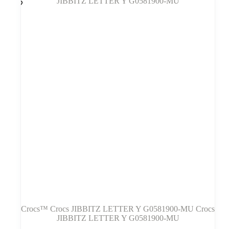
Variantus
galite
pasirinkti
gaminio
puslapyje
Crocs™ Crocs JIBBITZ LETTER Y G0581900-MU Crocs
JIBBITZ LETTER Y G0581900-MU