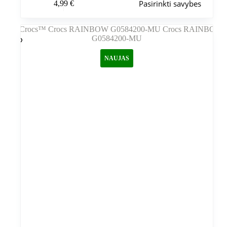
Pasirinkti savybes
4,99
€
produktas
turi
kelis
variantus.
Variantus
galite
NAUJAS
pasirinkti
gaminio
puslapyje