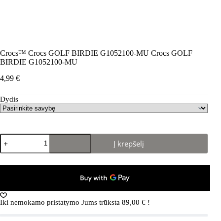
Crocs™ Crocs GOLF BIRDIE G1052100-MU Crocs GOLF
BIRDIE G1052100-MU
4,99
€
Dydis
produkto
Į krepšelį
kiekis:
Crocs™
Crocs
GOLF
BIRDIE
G1052100-
MU
Iki nemokamo pristatymo Jums trūksta
89,00
€
!
Crocs
GOLF
BIRDIE