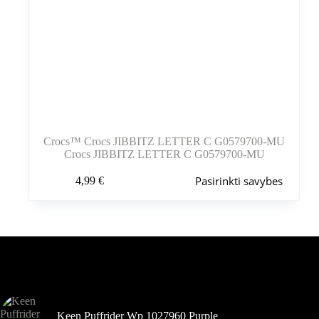
Crocs™ Crocs JIBBITZ LETTER C G0579700-MU
Crocs JIBBITZ LETTER C G0579700-MU
Šis
Pasirinkti savybes
4,99
€
produktas
turi
kelis
variantus.
Variantus
galite
pasirinkti
Šiuo metu populiaru
gaminio
puslapyje
Keen Puffrider Wp 1027960 Purple