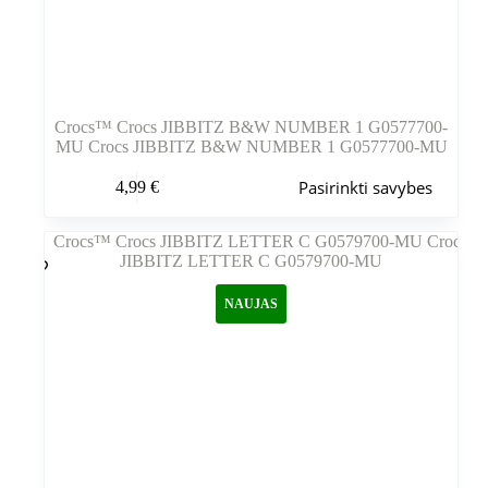
Crocs™ Crocs JIBBITZ B&W NUMBER 1 G0577700-
MU Crocs JIBBITZ B&W NUMBER 1 G0577700-MU
Šis
Pasirinkti savybes
4,99
€
produktas
turi
kelis
variantus.
Variantus
galite
NAUJAS
pasirinkti
gaminio
puslapyje