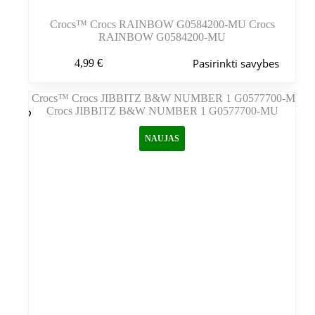
Crocs™ Crocs RAINBOW G0584200-MU Crocs
RAINBOW G0584200-MU
Šis
Pasirinkti savybes
4,99
€
produktas
turi
kelis
variantus.
Variantus
galite
NAUJAS
pasirinkti
gaminio
puslapyje