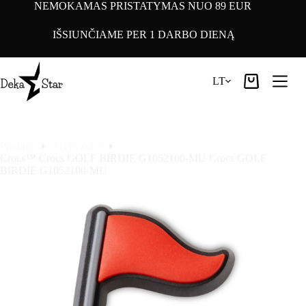
Pereiti
NEMOKAMAS PRISTATYMAS NUO 89 EUR
prie
turinio
IŠSIUNČIAME PER 1 DARBO DIENĄ
LT
Pirkinių
krepšelis
Pradinis
Accessories
Crocs™ Crocs GOLF BIRDIE G1052100-MU Crocs GOLF
BIRDIE G1052100-MU